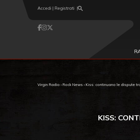
Vai al contenuto
Accedi | Registrati
R
Virgin Radio
›
Rock News
›
Kiss: continuano le dispute t
KISS: CON