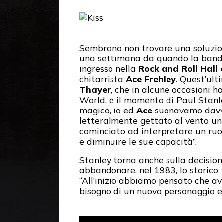
Sembrano non trovare una soluzion
una settimana da quando la band 
ingresso nella
Rock and Roll Hall
chitarrista
Ace Frehley
. Quest’ult
Thayer
, che in alcune occasioni h
World, è il momento di Paul Stanle
magico, io ed
Ace
suonavamo davve
letteralmente gettato al vento un
cominciato ad interpretare un ruolo
e diminuire le sue capacità”.
Stanley torna anche sulla decision
abbandonare, nel 1983, lo storico tr
“All’inizio abbiamo pensato che a
bisogno di un nuovo personaggio e