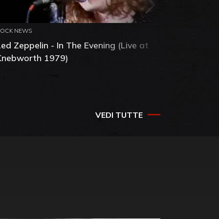
ROCK NEWS
ROCK NEW
Led Zeppelin - In The Evening (Live at
Interpol
Knebworth 1979)
Weighs a
VEDI TUTTE