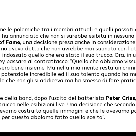
e le polemiche tra i membri attuali e quelli passati
ha annunciato che non si sarebbe esibita in nessuna 
 of Fame
, una decisione presa anche in considerazione 
imo aveva detto che non avrebbe mai suonato con l’att
a indossato quello che era stato il suo trucco. Ora, in
y passare al contrattacco: “Quello che abbiamo vissut
ro bene insieme. Ma nella mia mente resta un crimin
 potenziale incredibile ed il suo talento quando ha m
 che non gli si addiceva ma ha smesso di fare pratica, 
e della band, dopo l’uscita del batterista
Peter Criss
ucco nelle esibizioni live. Una decisione che secondo lu
vevamo costruito quelle immagini e che le avevamo po
 per questo abbiamo fatto quella scelta”.