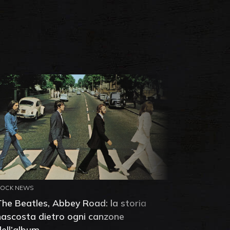
ROCK NEWS
ROCK NEW
The Beatles, Abbey Road: la storia
Neil You
nascosta dietro ogni canzone
dell'alb
dell’album
che salv