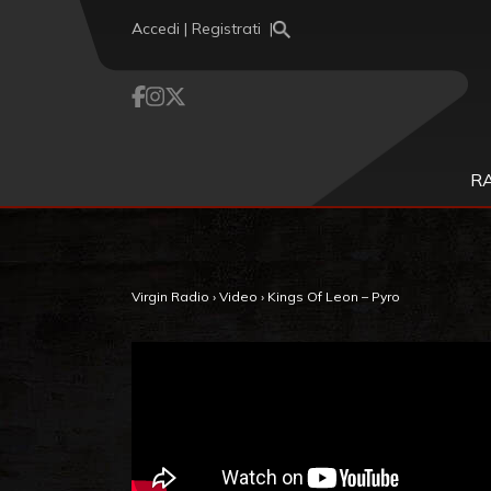
Vai al contenuto
Accedi | Registrati
R
Virgin Radio
›
Video
›
Kings Of Leon – Pyro