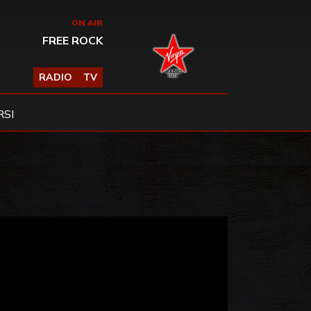
ON AIR
FREE ROCK
RADIO
TV
SI