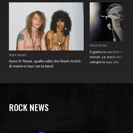
ROCK NEWS
Il giorno in cui Dave Gahan
ROCK NEWS
minuti. La storia dell'over
Guns N' Roses, quella volta che Slash rischiò
sempre la sua vita
di morire in tour con la band
ROCK NEWS