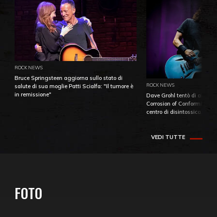
ROCK NEWS
Bruce Springsteen aggiorna sullo stato di
ROCK NEWS
salute di sua moglie Patti Scialfa: "Il tumore è
in remissione"
Dave Grohl tentò di aiutare
Corrosion of Conformity fino
centro di disintossicazione
VEDI TUTTE
FOTO