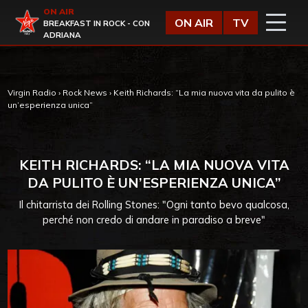
Vai al contenuto
ON AIR
Virgin Radio
ON AIR
TV
BREAKFAST IN ROCK - CON
ADRIANA
Virgin Radio
›
Rock News
›
Keith Richards: “La mia nuova vita da pulito è
un’esperienza unica”
KEITH RICHARDS: “LA MIA NUOVA VITA
DA PULITO È UN’ESPERIENZA UNICA”
Il chitarrista dei Rolling Stones: "Ogni tanto bevo qualcosa,
perché non credo di andare in paradiso a breve"