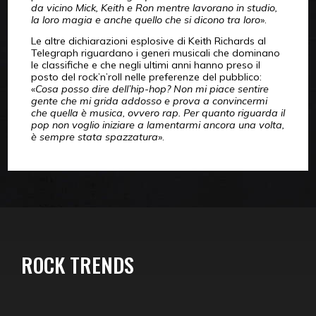
da vicino Mick, Keith e Ron mentre lavorano in studio,
la loro magia e anche quello che si dicono tra loro
».
Le altre dichiarazioni esplosive di Keith Richards al
Telegraph riguardano i generi musicali che dominano
le classifiche e che negli ultimi anni hanno preso il
posto del rock’n’roll nelle preferenze del pubblico:
«
Cosa posso dire dell’hip-hop? Non mi piace sentire
gente che mi grida addosso e prova a convincermi
che quella è musica, ovvero rap. Per quanto riguarda il
pop non voglio iniziare a lamentarmi ancora una volta,
è sempre stata spazzatura
».
ROCK TRENDS