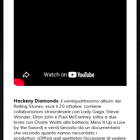
Hackeny Diamonds
, il ventiquattresimo album dei
Rolling Stones, esce il 20 ottobre, contiene
collaborazioni straordinarie con Lady Gaga, Stevie
Wonder, Elton John e Paul McCartney (oltre a due
brani con Charle Watts alla batteria, Mess It Up e Live
by the Sword) e verrà lanciato da un documentario
che secondo quanto hanno raccontato i
produttori: «
Offrirà agli spettatori l’occasione di vedere