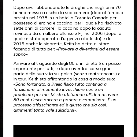
Dopo aver abbandonato le droghe che negli anni 70
hanno messo a rischio la sua carriera (dopo il famoso
arresto nel 1978 in un hotel a Toronto Canada per
possesso di eroina e cocaina, per il quale ha rischiato
sette anni di carcere), la cocaina dopo la caduta
rovinosa da un albero alle isole Fiji nel 2006 (dopo la
quale è stato operato d’urgenza alla testa) e dal
2019 anche le sigarette, Keith ha detto di stare
facendo di tutto per: «
Provare a divertirmi ad essere
sobrio
».
Arrivare al traguardo degli 80 anni di età è un passo
importante per tutti, e dopo aver trascorso gran
parte della sua vita sul palco (senza mai stancarsi) e
in tour, Keith sta affrontando la cosa a modo suo:
«
Sono fortunato, a livello fisico tutto continua a
funzionare, al momento invecchiare non è un
problema per me. Mi sto abituando all’idea di avere
80 anni, riesco ancora a parlare e camminare. È un
processo affascinante ed è giusto che sia così,
altrimenti tanto vale suicidarsi
».