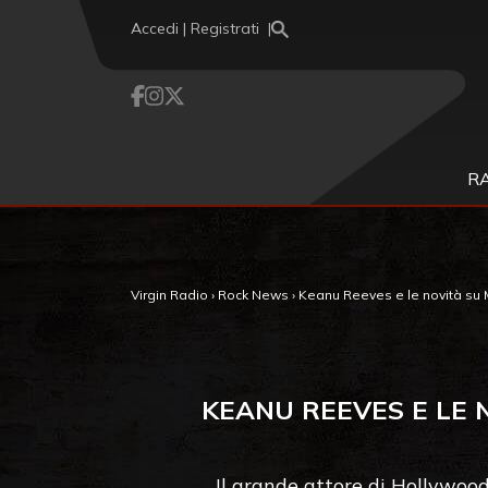
Vai al contenuto
Accedi | Registrati
R
Virgin Radio
›
Rock News
›
Keanu Reeves e le novità su Ma
KEANU REEVES E LE N
Il grande attore di Hollywood