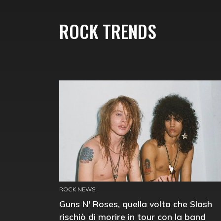
ROCK TRENDS
ROCK NEWS
Guns N' Roses, quella volta che Slash
rischiò di morire in tour con la band