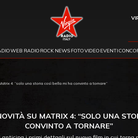
Virgin Radio
VI
ADIO
WEB RADIO
ROCK NEWS
FOTO
VIDEO
EVENTI
CONCOR
trix 4: “solo una storia così bella mi ha convinto a tornare”
OVITÀ SU MATRIX 4: “SOLO UNA STO
CONVINTO A TORNARE”
 anticipa i primi dettagli sul nuovo film in cui torna