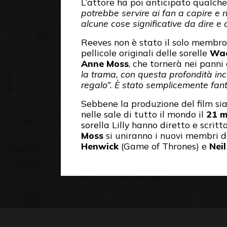
L’attore ha poi anticipato qualche
potrebbe servire ai fan a capire e r
alcune cose significative da dire e
Reeves non è stato il solo membro 
pellicole originali delle sorelle
Wac
Anne Moss
, che tornerà nei panni 
la trama, con questa profondità incr
regalo”. È stato semplicemente fan
Sebbene la produzione del film s
nelle sale di tutto il mondo il
21 m
sorella Lilly hanno diretto e scritt
Moss
si uniranno i nuovi membri d
Henwick
(Game of Thrones) e
Neil