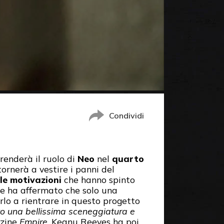
Condividi
renderà il ruolo di
Neo
nel
quarto
ornerà a vestire i panni del
le motivazioni
che hanno spinto
ore ha affermato che solo una
rlo a rientrare in questo progetto
to una bellissima sceneggiatura e
azine
Empire
, Keanu Reeves ha poi