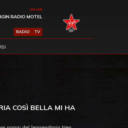
ON AIR
RGIN RADIO MOTEL
RADIO
TV
SI
RIA COSÌ BELLA MI HA
 nei panni del leggendario Neo