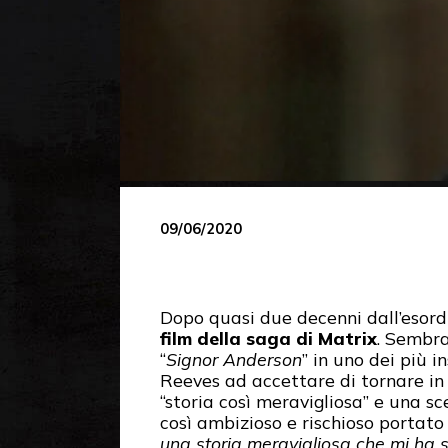
09/06/2020
Dopo quasi due decenni dall’esord
film della saga di Matrix
. Sembra
“
Signor Anderson
” in uno dei più 
Reeves ad accettare di tornare in 
“storia così meravigliosa” e una s
così ambizioso e rischioso portato
una storia meravigliosa che mi ha s