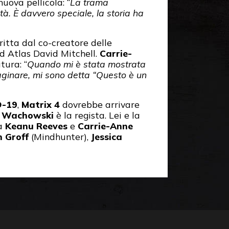
uova pellicola: “
La trama
tà. È davvero speciale, la storia ha
itta dal co-creatore delle
d Atlas David Mitchell.
Carrie-
tura: “
Quando mi è stata mostrata
maginare, mi sono detta “Questo è un
D-19
,
Matrix 4
dovrebbe arrivare
,
Wachowski
è la regista. Lei e la
 a
Keanu Reeves
e
Carrie-Anne
 Groff
(Mindhunter),
Jessica