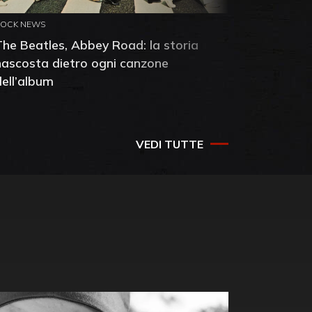
ROCK NEWS
ROCK NEW
The Beatles, Abbey Road: la storia
Neil You
nascosta dietro ogni canzone
dell'alb
dell’album
che salv
success
VEDI TUTTE