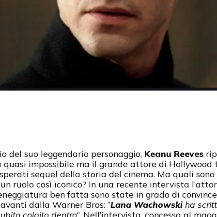
io del suo leggendario personaggio,
Keanu Reeves
rip
 quasi impossibile ma il grande attore di Hollywood t
insperati sequel della storia del cinema. Ma quali sono
un ruolo così iconico? In una recente intervista l’att
ceneggiatura ben fatta sono state in grado di convince
 avanti dalla Warner Bros: “
Lana Wachowski
ha scrit
ubito colpito dentro
“. Nell’intervista, concessa al mag