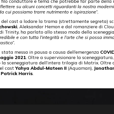
 filo conduttore e tema che potrebbe far parte della n
iflettere su alcuni concetti riguardanti la nostra moderni
 da cui possiamo trarre nutrimento e ispirazione
“.
del cast a lodare la trama (strettamente segreta) scr
howski
, Aleksandar Hemon e dal romanziere di Clou
di Trinity, ha parlato allo stesso modo della sceneggia
edibile e con tutta l’integrità e l’arte che si possa im
tastico
“.
ia stata messa in pausa a causa dell’emergenza
COVI
aggio 2021
. Oltre a supervisionare la sceneggiatura
o la sceneggiatura dell’intera trilogia di Matrix. Oltre
el cast
Yahya Abdul-Mateen II
(Aquaman),
Jonathan
 Patrick Harris
.