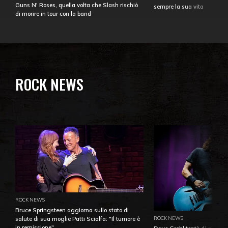
Guns N' Roses, quella volta che Slash rischiò
sempre la sua vita
di morire in tour con la band
ROCK NEWS
ROCK NEWS
Bruce Springsteen aggiorna sullo stato di
ROCK NEWS
salute di sua moglie Patti Scialfa: "Il tumore è
in remissione"