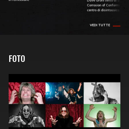
Dave Grohl tentò di aiutare
Corrosion of Conformity fino
centro di disintossicazione
VEDI TUTTE
FOTO