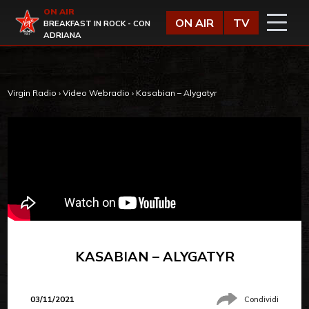
Vai al contenuto
ON AIR
Virgin Radio
ON AIR
TV
BREAKFAST IN ROCK - CON
ADRIANA
Virgin Radio
›
Video Webradio
›
Kasabian – Alygatyr
KASABIAN – ALYGATYR
03/11/2021
Condividi