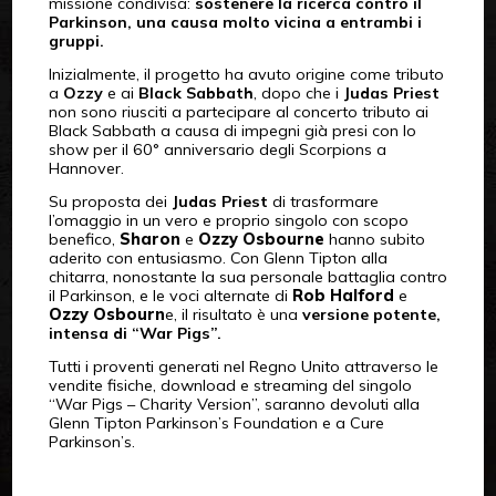
missione condivisa:
sostenere la ricerca contro il
Parkinson, una causa molto vicina a entrambi i
gruppi.
Inizialmente, il progetto ha avuto origine come tributo
a
Ozzy
e ai
Black Sabbath
, dopo che i
Judas Priest
non sono riusciti a partecipare al concerto tributo ai
Black Sabbath a causa di impegni già presi con lo
show per il 60° anniversario degli Scorpions a
Hannover.
Su proposta dei
Judas Priest
di trasformare
l’omaggio in un vero e proprio singolo con scopo
benefico,
Sharon
e
Ozzy Osbourne
hanno subito
aderito con entusiasmo. Con Glenn Tipton alla
chitarra, nonostante la sua personale battaglia contro
il Parkinson, e le voci alternate di
Rob Halford
e
Ozzy Osbourn
e, il risultato è una
versione potente,
intensa di “War Pigs”.
Tutti i proventi generati nel Regno Unito attraverso le
vendite fisiche, download e streaming del singolo
“War Pigs – Charity Version”, saranno devoluti alla
Glenn Tipton Parkinson’s Foundation e a Cure
Parkinson’s.