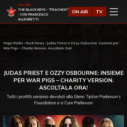
Vai al contenuto
ON AIR
Virgin Radio
THE BLACK KEYS - "PEACHES!"
ON AIR
TV
- CON FRANCESCO
ALLEGRETTI
Virgin Radio
›
Rock News
›
Judas Priest e Ozzy Osbourne: insieme per
War Pigs – Charity Version. Ascoltala Ora!
JUDAS PRIEST E OZZY OSBOURNE: INSIEME
PER WAR PIGS – CHARITY VERSION.
ASCOLTALA ORA!
Tutti i profitti saranno devoluti alla Glenn Tipton Parkinson’s
Foundation e a Cure Parkinson