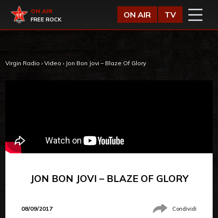
Vai al contenuto
Virgin Radio
ON AIR
ON AIR
TV
FREE ROCK
Virgin Radio
›
Video
›
Jon Bon Jovi – Blaze Of Glory
JON BON JOVI – BLAZE OF GLORY
08/09/2017
Condividi