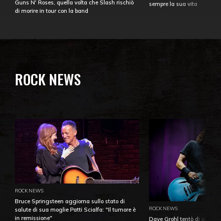
Guns N' Roses, quella volta che Slash rischiò
sempre la sua vita
di morire in tour con la band
ROCK NEWS
ROCK NEWS
Bruce Springsteen aggiorna sullo stato di
ROCK NEWS
salute di sua moglie Patti Scialfa: "Il tumore è
in remissione"
Dave Grohl tentò di aiutare