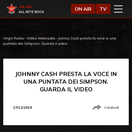
Vai al contenuto
Virgin Radio
ON AIR
ON AIR
TV
ALL NITE ROCK
Virgin Radio
›
Video Webradio
›
Johnny Cash presta la voce in una
puntata dei Simpson. Guarda il video
https://youtube.com/watch?v=H3CyMWS7YXA
JOHNNY CASH PRESTA LA VOCE IN
UNA PUNTATA DEI SIMPSON.
GUARDA IL VIDEO
27/12/2019
Condividi