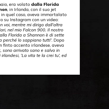
naio, era volato
dalla Florida
nnon
, in Irlanda, con il suo jet
e in quel caso, aveva immortalato
lo su Instagram con un video:
n voi, mentre mi dirigo dall’altra
ri, nel mio Falcon 900. Il nostro
alla Florida a Shannon è di sette
lo perché lo sappiano tutti
”. Dopo
con finto accento irlandese, aveva
, sono arrivato sano e salvo in
rlandesi, ‘La vita te la crei tu’, ed