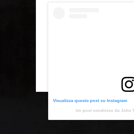
Visualizza questo post su Instagram
Un post condiviso da John T