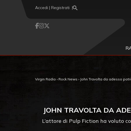
Vai al contenuto
Accedi | Registrati
R
Virgin Radio
›
Rock News
›
John Travolta da adesso potrà
JOHN TRAVOLTA DA ADES
L’attore di Pulp Fiction ha voluto co