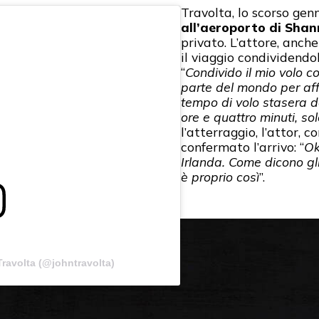
Travolta, lo scorso gen
all’aeroporto di Sha
privato. L’attore, anch
il viaggio condividendo
“
Condivido il mio volo co
parte del mondo per affa
tempo di volo stasera d
ore e quattro minuti, so
l’atterraggio, l’attor, 
confermato l’arrivo: “
Ok
Irlanda. Come dicono gli i
è proprio così
”.
ravolta (@johntravolta)