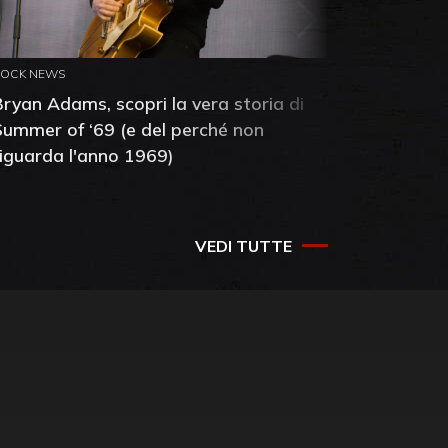
ROCK NEWS
ROCK NEW
Bryan Adams, scopri la vera storia di
Anthony 
Summer of ‘69 (e del perché non
mia amic
riguarda l'anno 1969)
VEDI TUTTE