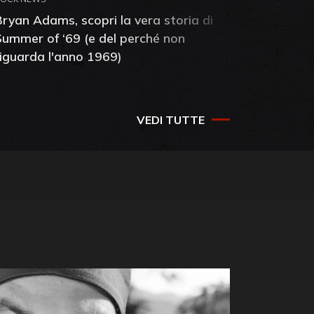
Bryan Adams, scopri la vera storia di
Anthony 
Summer of ‘69 (e del perché non
mia amic
riguarda l'anno 1969)
VEDI TUTTE