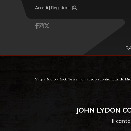
Vai al contenuto
Accedi | Registrati
R
Virgin Radio
›
Rock News
›
John Lydon contro tutti: da Mic
JOHN LYDON CO
Il cant