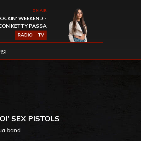
ON AIR
OCKIN' WEEKEND -
CON KETTY PASSA
RADIO
TV
SI
I’ SEX PISTOLS
sua band