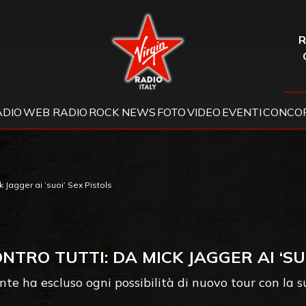
Virgin Radio
R
ADIO
WEB RADIO
ROCK NEWS
FOTO
VIDEO
EVENTI
CONCOR
k Jagger ai ‘suoi’ Sex Pistols
NTRO TUTTI: DA MICK JAGGER AI ‘SUO
ante ha escluso ogni possibilità di nuovo tour con la 