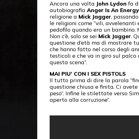
Ancora una volta
John Lydon
fa d
autobiografia
Anger Is An Energy
religione a
Mick Jagger
, passando
le religioni come “vili, avvelenant
pedofilo quando era un bambino. 
Non c’è, solo se sei
Mick Jagger
. Q
questione d’età ma di mostrare tut
che hanno fatto nel corso degli ann
testicoli e che va in giro sul pal
questa scena”.
MAI PIU’ CON I SEX PISTOLS
Il tutto prima di dire la parola “f
questione chiusa e finita. Ci avet
peso”. Infine le stilettate verso Si
aperto alla corruzione”.