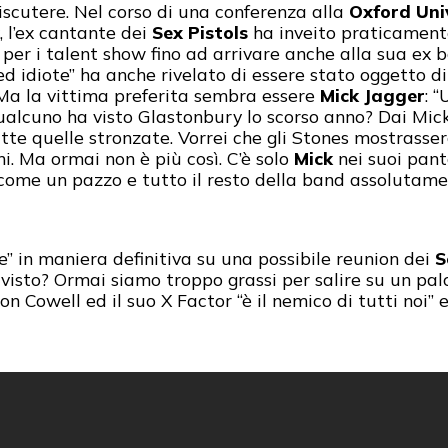
iscutere. Nel corso di una conferenza alla
Oxford Uni
, l’ex cantante dei
Sex Pistols
ha inveito praticamente
 per i talent show fino ad arrivare anche alla sua ex 
i ed idiote” ha anche rivelato di essere stato oggetto 
Ma la vittima preferita sembra essere
Mick Jagger
: 
ualcuno ha visto Glastonbury lo scorso anno? Dai Mick
te quelle stronzate. Vorrei che gli Stones mostrasser
i. Ma ormai non è più così. C’è solo
Mick
nei suoi pant
co come un pazzo e tutto il resto della band assoluta
ine” in maniera definitiva su una possibile reunion dei
S
e visto? Ormai siamo troppo grassi per salire su un p
mon Cowell ed il suo X Factor “è il nemico di tutti noi”