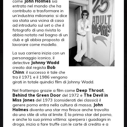
come
John Holmes
sia
entrato nel mondo che ha
contributo a trasformare in
un’industria milionaria: si dice
sia stata una vicina di casa
ad introdurlo sul set o che il
fotografo di una rivista lo
abbia notato nel bagno di un
club e gli abbia proposto di
lavorare come modello.
La sua carriera inizia con un
personaggio iconico, il
detective
Johnny Wadd
creato dal regista
Bob
Chinn
: il successo è tale che
tra il 1971 e il 1986 vengono
girati in totale quindici film di Johnny Wadd.
Nel frattempo grazie a film come
Deep Throat
,
Behind the Green Door
del 1972 e
The Devil in
Miss Jones
del 1973 (considerati dei classici) il
genere porno entra nella cultura di massa,
John
Holmes
diventa una star ma finisce anche travolto
da uno stile di vita al limite. È la prima star del porno,
e anche la sua prima vittima: sperpera i guadagni in
droga, inizia a fare truffe con le carte di credito e a