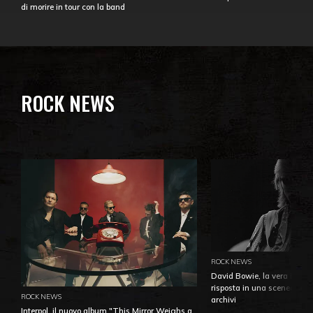
di morire in tour con la band
ROCK NEWS
ROCK NEWS
David Bowie, la vera identi
risposta in una sceneggiatu
ROCK NEWS
archivi
Interpol, il nuovo album "This Mirror Weighs a