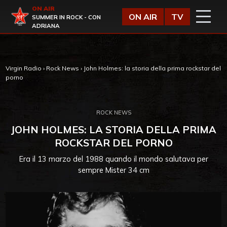
Vai al contenuto
ON AIR
Virgin Radio
ON AIR
TV
SUMMER IN ROCK - CON
ADRIANA
Virgin Radio
›
Rock News
›
John Holmes: la storia della prima rockstar del
porno
ROCK NEWS
JOHN HOLMES: LA STORIA DELLA PRIMA
ROCKSTAR DEL PORNO
Era il 13 marzo del 1988 quando il mondo salutava per
sempre Mister 34 cm