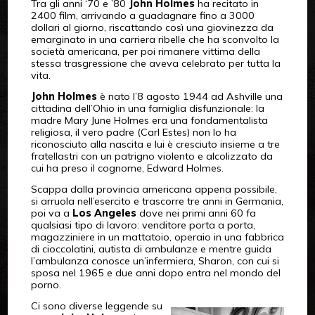
Tra gli anni ‘70 e ’80
John Holmes
ha recitato in
2400 film, arrivando a guadagnare fino a 3000
dollari al giorno, riscattando così una giovinezza da
emarginato in una carriera ribelle che ha sconvolto la
società americana, per poi rimanere vittima della
stessa trasgressione che aveva celebrato per tutta la
vita.
John Holmes
è nato l’8 agosto 1944 ad Ashville una
cittadina dell’Ohio in una famiglia disfunzionale: la
madre Mary June Holmes era una fondamentalista
religiosa, il vero padre (Carl Estes) non lo ha
riconosciuto alla nascita e lui è cresciuto insieme a tre
fratellastri con un patrigno violento e alcolizzato da
cui ha preso il cognome, Edward Holmes.
Scappa dalla provincia americana appena possibile,
si arruola nell’esercito e trascorre tre anni in Germania,
poi va a
Los Angeles
dove nei primi anni 60 fa
qualsiasi tipo di lavoro: venditore porta a porta,
magazziniere in un mattatoio, operaio in una fabbrica
di cioccolatini, autista di ambulanze e mentre guida
l’ambulanza conosce un’infermiera, Sharon, con cui si
sposa nel 1965 e due anni dopo entra nel mondo del
porno.
Ci sono diverse leggende su