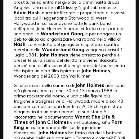
prostituirsi ed entra nel giro della crimninalità di Los
Angeles. Una notte, all’Odissey Nightclub conosce
Eddie Nash
, narcotrafficante e proprietario di diversi
locali tra cui il leggendario Starwood di West
Hollywood in cui suonavano tutte le punk band
dell’epoca. John Holmes è ormai entrato a far parte di
una gang, la
Wonderland Gang
, e per ripagare un
debito aiuta ad organizzare una rapina nella villa di
Nash
. La vendetta del gangster è spietata: quattro
membri della
Wonderland Gang
vengono uccisi il 1
luglio 1981.
John Holmes
viene arrestato perché è
presente sulla scena del delitto ma viene rilasciato
perché non risulta coinvolto negli omicidi. Una vicenda
che ispira un altro film ispirato a
John Holmes
,
Wonderland del 2003 con Val Kilmer.
Gli ultimi anni della carriera di
John Holmes
non sono
più gloriosi come gli anni 70 e il 13 marzo 1988 la
prima rockstar del porno, e una delle figure più
tragiche e trasgressive di Hollywood, muore a soli 43
anni per complicazioni dovute all’AIDS che gli è stato
diagnosticato un anno prima. La sua storia è
raccontata nel documentario
Wadd: The Life &
Times of John C.Holmes
e nell’autobiografia
Porn
King
, in cui parlando delle sue leggendarie
dimensioni,
John Holmes
ha fatto una delle battute
più celebri della sua carriera: «Quanto è grande? Più di