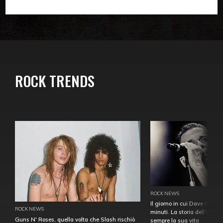
ROCK TRENDS
ROCK NEWS
Il giorno in cui Dave Gahan
ROCK NEWS
minuti. La storia dell'over
Guns N' Roses, quella volta che Slash rischiò
sempre la sua vita