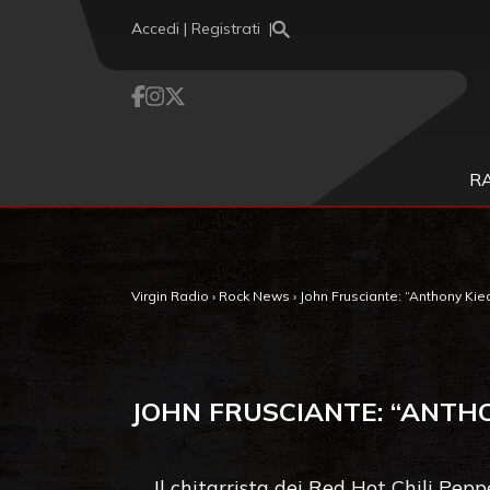
Vai al contenuto
Accedi | Registrati
R
Virgin Radio
›
Rock News
›
John Frusciante: “Anthony Kie
JOHN FRUSCIANTE: “ANTHO
Il chitarrista dei Red Hot Chili Pe