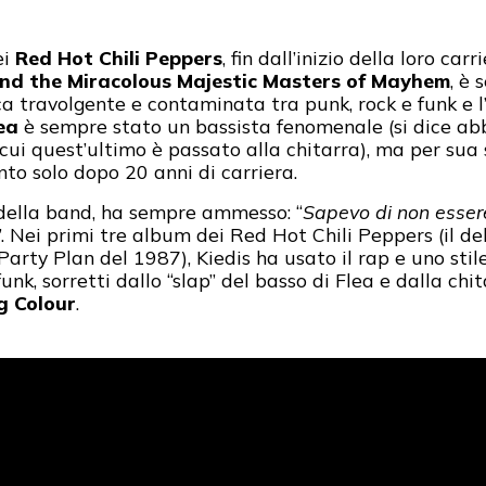
ei
Red Hot Chili Peppers
, fin dall’inizio della loro c
nd the Miracolous Majestic Masters of Mayhem
, è 
sica travolgente e contaminata tra punk, rock e funk e
ea
è sempre stato un bassista fenomenale (si dice abb
in cui quest’ultimo è passato alla chitarra), ma per su
to solo dopo 20 anni di carriera.
 della band, ha sempre ammesso: “
Sapevo di non esser
”. Nei primi tre album dei Red Hot Chili Peppers (il 
Party Plan del 1987), Kiedis ha usato il rap e uno st
nk, sorretti dallo “slap” del basso di Flea e dalla chit
g Colour
.