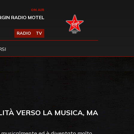
ON AIR
RGIN RADIO MOTEL
RADIO
TV
SI
LITÀ VERSO LA MUSICA, MA
to musicalmente ed è diventato molto