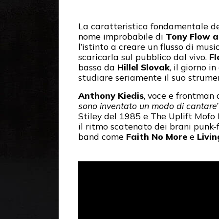
La caratteristica fondamentale d
nome improbabile di
Tony Flow a
l’istinto a creare un flusso di mu
scaricarla sul pubblico dal vivo.
Fl
basso da
Hillel Slovak
, il giorno 
studiare seriamente il suo strumen
Anthony Kiedis
, voce e frontman
sono inventato un modo di cantare
Stiley del 1985 e The Uplift Mofo 
il ritmo scatenato dei brani punk-fu
band come
Faith No More
e
Livin