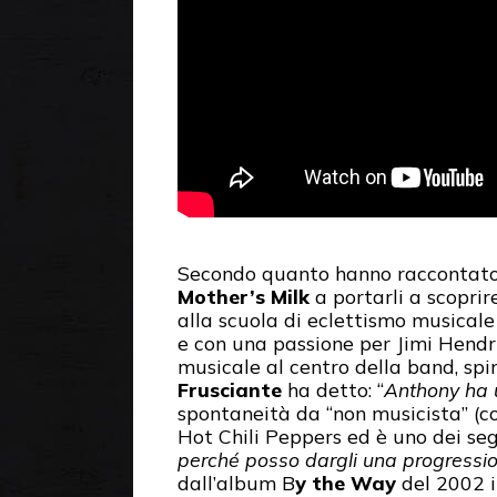
Secondo quanto hanno raccontato Fl
Mother’s Milk
a portarli a scoprir
alla scuola di eclettismo musical
e con una passione per Jimi Hendri
musicale al centro della band, sp
Frusciante
ha detto: “
Anthony ha u
spontaneità da “non musicista” (co
Hot Chili Peppers ed è uno dei segr
perché posso dargli una progressio
dall’album B
y the Way
del 2002 i