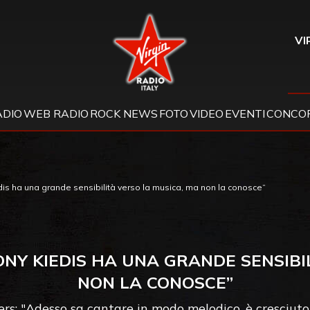
Virgin Radio
VI
ADIO
WEB RADIO
ROCK NEWS
FOTO
VIDEO
EVENTI
CONCOR
dis ha una grande sensibilità verso la musica, ma non la conosce”
NY KIEDIS HA UNA GRANDE SENSIBI
NON LA CONOSCE”
ppers: "Adesso sa cantare in modo melodico, è cresciu