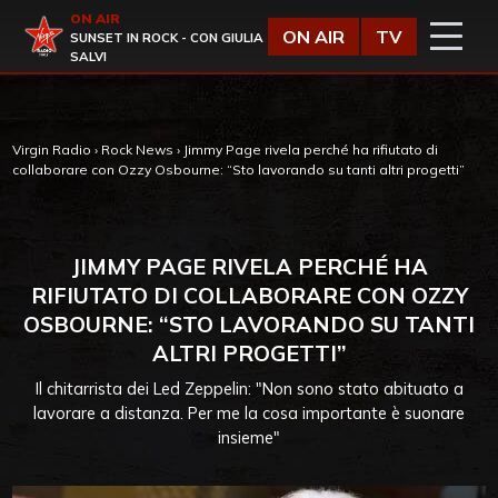
Vai al contenuto
ON AIR
Virgin Radio
ON AIR
TV
SUNSET IN ROCK - CON GIULIA
SALVI
Virgin Radio
›
Rock News
›
Jimmy Page rivela perché ha rifiutato di
collaborare con Ozzy Osbourne: “Sto lavorando su tanti altri progetti”
JIMMY PAGE RIVELA PERCHÉ HA
RIFIUTATO DI COLLABORARE CON OZZY
OSBOURNE: “STO LAVORANDO SU TANTI
ALTRI PROGETTI”
Il chitarrista dei Led Zeppelin: "Non sono stato abituato a
lavorare a distanza. Per me la cosa importante è suonare
insieme"