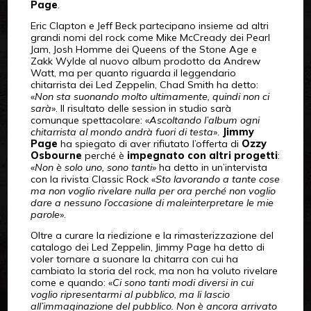
Page
.
Eric Clapton e Jeff Beck partecipano insieme ad altri
grandi nomi del rock come Mike McCready dei Pearl
Jam, Josh Homme dei Queens of the Stone Age e
Zakk Wylde al nuovo album prodotto da Andrew
Watt, ma per quanto riguarda il leggendario
chitarrista dei Led Zeppelin, Chad Smith ha detto:
«
Non sta suonando molto ultimamente, quindi non ci
sarà
». Il risultato delle session in studio sarà
comunque spettacolare: «
Ascoltando l’album ogni
chitarrista al mondo andrà fuori di testa
».
Jimmy
Page
ha spiegato di aver rifiutato l’offerta di
Ozzy
Osbourne
perché è
impegnato con altri progetti
:
«
Non è solo uno, sono tanti
» ha detto in un’intervista
con la rivista Classic Rock «
Sto lavorando a tante cose
ma non voglio rivelare nulla per ora perché non voglio
dare a nessuno l’occasione di maleinterpretare le mie
parole
».
Oltre a curare la riedizione e la rimasterizzazione del
catalogo dei Led Zeppelin, Jimmy Page ha detto di
voler tornare a suonare la chitarra con cui ha
cambiato la storia del rock, ma non ha voluto rivelare
come e quando: «
Ci sono tanti modi diversi in cui
voglio ripresentarmi al pubblico, ma li lascio
all’immaginazione del pubblico. Non è ancora arrivato