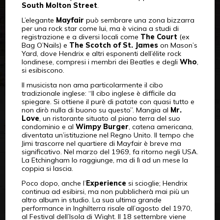
South Molton Street
.
L’elegante
Mayfair
può sembrare una zona bizzarra
per una rock star come lui, ma è vicina a studi di
registrazione e a diversi locali come
The Court
(ex
Bag O’Nails) e
The Scotch of St. James
on Mason’s
Yard, dove Hendrix e altri esponenti dell’élite rock
londinese, compresi i membri dei Beatles e degli
Who
,
si esibiscono.
Il musicista non ama particolarmente il cibo
tradizionale inglese: “Il cibo inglese è difficile da
spiegare. Si ottiene il purè di patate con quasi tutto e
non dirò nulla di buono su questo”. Mangia al
Mr.
Love
, un ristorante situato al piano terra del suo
condominio e al
Wimpy Burger
, catena americana,
diventata un’istituzione nel Regno Unito. Il tempo che
Jimi trascorre nel quartiere di Mayfair è breve ma
significativo. Nel marzo del 1969, fa ritorno negli USA.
La Etchingham lo raggiunge, ma di lì ad un mese la
coppia si lascia.
Poco dopo, anche l’
Experience
si scioglie; Hendrix
continua ad esibirsi, ma non pubblicherà mai più un
altro album in studio. La sua ultima grande
performance in Inghilterra risale all’agosto del 1970,
al Festival dell’Isola di Wight. Il 18 settembre viene