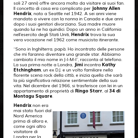
soli 27 anni) offre ancora molto da visitare ai suoi fan.
Il concetto di casa era complicato per
Johnny Allen
Hendrix
, nato a Seattle nel 1942. A sei anni viene
mandato a vivere con la nonna in Canada e due anni
dopo i suoi genitori divorziano. Sua madre muore
quando lui ne ha quindici. Dopo un anno in California
nell’esercito degli Stati Uniti,
Hendrix
trova la sua
vera vocazione nel 1962 come musicista itinerante.
“Sono in Inghilterra, papà. Ho incontrato delle persone
che mi faranno diventare una grande star. Abbiamo
cambiato il mio nome in J-I-M-I”, racconta al telefono.
La sua prima notte a Londra,
Jimi
incontra
Kathy
Etchingham
, un ex D.J. e un volto familiare nella
fiorente scena rock della città, e inizia quella che sarà
la più significativa relazione sentimentale della sua
vita. Nel dicembre del 1966, si trasferisce con lei in un
appartamento di proprietà di
Ringo Starr
, al
34 di
Montagu Square
.
Hendrix
non era
mai stato fuori dal
Nord America
prima di allora e,
come ogni altro
visitatore di
Londra per la