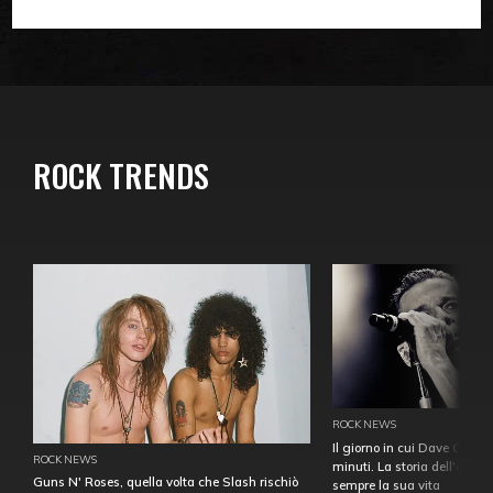
ROCK TRENDS
ROCK NEWS
Il giorno in cui Dave Gahan
ROCK NEWS
minuti. La storia dell'over
Guns N' Roses, quella volta che Slash rischiò
sempre la sua vita