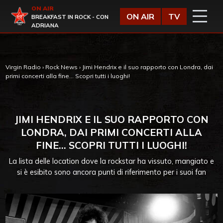
Vai al contenuto
ON AIR
Virgin Radio
ON AIR
TV
BREAKFAST IN ROCK - CON
ADRIANA
Virgin Radio
›
Rock News
›
Jimi Hendrix e il suo rapporto con Londra, dai
primi concerti alla fine… Scopri tutti i luoghi!
JIMI HENDRIX E IL SUO RAPPORTO CON
LONDRA, DAI PRIMI CONCERTI ALLA
FINE… SCOPRI TUTTI I LUOGHI!
La lista delle location dove la rockstar ha vissuto, mangiato e
si è esibito sono ancora punti di riferimento per i suoi fan