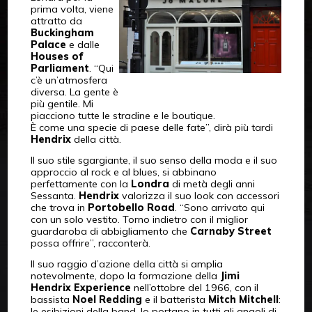
prima volta, viene
attratto da
Buckingham
Palace
e dalle
Houses of
Parliament
. “Qui
c’è un’atmosfera
diversa. La gente è
più gentile. Mi
piacciono tutte le stradine e le boutique.
È come una specie di paese delle fate”, dirà più tardi
Hendrix
della città.
Il suo stile sgargiante, il suo senso della moda e il suo
approccio al rock e al blues, si abbinano
perfettamente con la
Londra
di metà degli anni
Sessanta.
Hendrix
valorizza il suo look con accessori
che trova in
Portobello Road
. “Sono arrivato qui
con un solo vestito. Torno indietro con il miglior
guardaroba di abbigliamento che
Carnaby Street
possa offrire”, racconterà.
Il suo raggio d’azione della città si amplia
notevolmente, dopo la formazione della
Jimi
Hendrix Experience
nell’ottobre del 1966, con il
bassista
Noel Redding
e il batterista
Mitch Mitchell
:
le esibizioni della band, lo portano in tutti gli angoli di