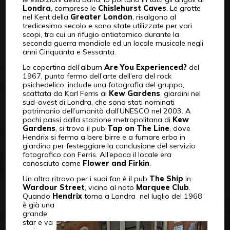
Londra
, comprese le
Chislehurst Caves
. Le grotte
nel Kent della
Greater London
, risalgono al
tredicesimo secolo e sono state utilizzate per vari
scopi, tra cui un rifugio antiatomico durante la
seconda guerra mondiale ed un locale musicale negli
anni Cinquanta e Sessanta.
La copertina dell’album
Are You Experienced?
del
1967, punto fermo dell’arte dell’era del rock
psichedelico, include una fotografia del gruppo,
scattata da Karl Ferris ai
Kew Gardens
, giardini nel
sud-ovest di Londra, che sono stati nominati
patrimonio dell’umanità dall’UNESCO nel 2003. A
pochi passi dalla stazione metropolitana di
Kew
Gardens
, si trova il pub
Tap on The Line
, dove
Hendrix si ferma a bere birre e a fumare erba in
giardino per festeggiare la conclusione del servizio
fotografico con Ferris. All’epoca il locale era
conosciuto come
Flower and Firkin
.
Un altro ritrovo per i suoi fan è il pub
The Ship
in
Wardour Street
, vicino al noto
Marquee Club
.
Quando
Hendrix
torna a
Londra nel luglio del 1968
è già una
grande
star e va