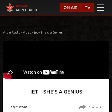
Vai al contenuto
Virgin Radio
ON AIR
ON AIR
TV
ALL NITE ROCK
Virgin Radio
›
Video
›
Jet – She’s a Genius
JET – SHE’S A GENIUS
18/01/2018
Condividi