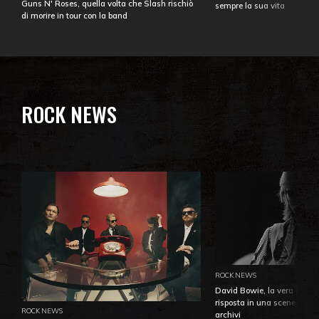
Guns N' Roses, quella volta che Slash rischiò
sempre la sua vita
di morire in tour con la band
ROCK NEWS
ROCK NEWS
David Bowie, la vera identi
risposta in una sceneggiatu
ROCK NEWS
archivi