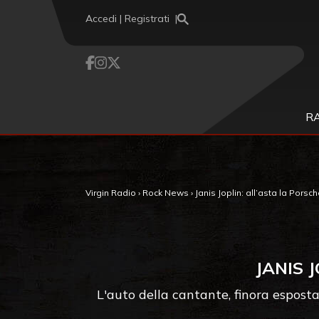
Vai al contenuto
Accedi | Registrati
R
Virgin Radio
›
Rock News
›
Janis Joplin: all’asta la Porsc
JANIS 
L'auto della cantante, finora espost