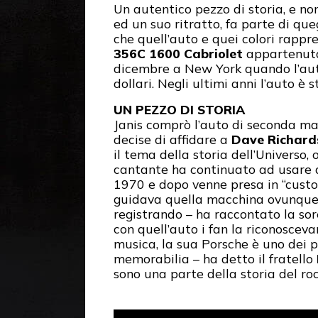
Un autentico pezzo di storia, e no
ed un suo ritratto, fa parte di que
che quell’auto e quei colori rappr
356C 1600 Cabriolet
appartenuta 
dicembre a New York quando l’au
dollari. Negli ultimi anni l’auto è
UN PEZZO DI STORIA
Janis comprò l’auto di seconda man
decise di affidare a
Dave Richard
il tema della storia dell’Universo, 
cantante ha continuato ad usare qu
1970 e dopo venne presa in “cust
guidava quella macchina ovunque 
registrando – ha raccontato la so
con quell’auto i fan la riconoscevan
musica, la sua Porsche è uno dei pe
memorabilia – ha detto il fratello
sono una parte della storia del roc