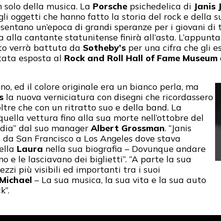
n solo della musica. La
Porsche
psichedelica di
Janis 
gli oggetti che hanno fatto la storia del rock e della s
esentano un’epoca di grandi speranze per i giovani di 
alla cantante statunitense finirà all’asta. L’appunt
to verrà battuta da
Sotheby’s
per una cifra che gli 
 stata esposta al
Rock and Roll Hall of Fame Museum
o, ed il colore originale era un bianco perla, ma
s
la nuova verniciatura con disegni che ricordassero
oltre che con un ritratto suo e della band. La
ella vettura fino alla sua morte nell’ottobre del
odia” dal suo manager
Albert Grossman
. “Janis
da San Francisco a Los Angeles dove stava
rella
Laura
nella sua biografia – Dovunque andare
o e le lasciavano dei biglietti”. “A parte la sua
zzi più visibili ed importanti tra i suoi
Michael
– La sua musica, la sua vita e la sua auto
k”.