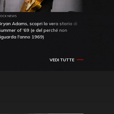
ROCK NEWS
ROCK NEW
Bryan Adams, scopri la vera storia di
Anthony 
Summer of ‘69 (e del perché non
mia amic
riguarda l'anno 1969)
VEDI TUTTE