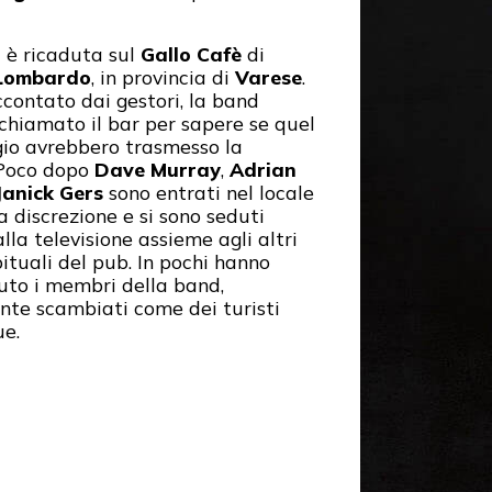
a è ricaduta sul
Gallo Cafè
di
Lombardo
, in provincia di
Varese
.
contato dai gestori, la band
chiamato il bar per sapere se quel
io avrebbero trasmesso la
 Poco dopo
Dave Murray
,
Adrian
Janick Gers
sono entrati nel locale
 discrezione e si sono seduti
lla televisione assieme agli altri
bituali del pub. In pochi hanno
iuto i membri della band,
ente scambiati come dei turisti
e.