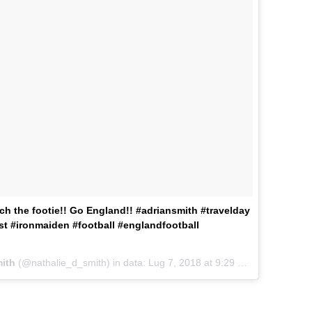
h the footie!! Go England!! #adriansmith #travelday
t #ironmaiden #football #englandfootball
mith
(@nathalie_d_smith) in data:
Lug 7, 2018 at 9:29 PDT