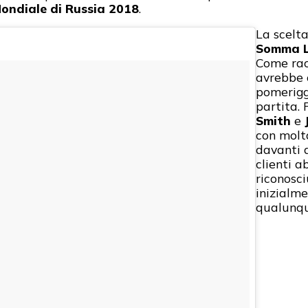
ondiale di Russia 2018
.
La scelt
Somma 
Come rac
avrebbe 
pomerigg
partita.
Smith
e
con molta
davanti a
clienti a
riconosc
inizialm
qualunqu