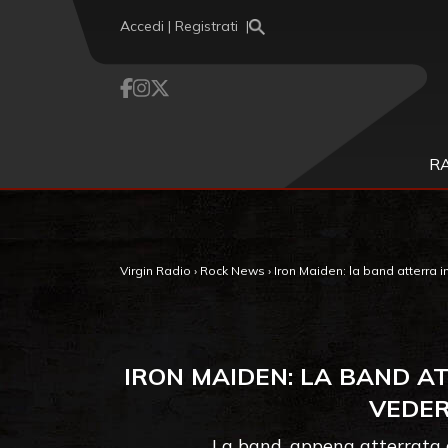
Vai al contenuto
Accedi | Registrati
R
Virgin Radio
›
Rock News
›
Iron Maiden: la band atterra i
IRON MAIDEN: LA BAND A
VEDER
La band, appena atterrata a