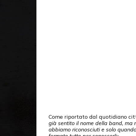
Come riportato dal quotidiano ci
già sentito il nome della band, ma 
abbiamo riconosciuti e solo quando
fermato tutto per conoscerli
».