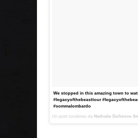
We stopped in this amazing town to watc
#legacyofthebeasttour #legacyofthebeas
#sommalombardo
Un post condiviso da
Nathalie Dufresne S