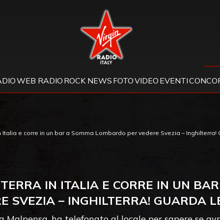
Virgin Radio
ADIO
WEB RADIO
ROCK NEWS
FOTO
VIDEO
EVENTI
CONCOR
n Italia e corre in un bar a Somma Lombardo per vedere Svezia – Inghilterra! 
TTERRA IN ITALIA E CORRE IN UN B
E SVEZIA – INGHILTERRA! GUARDA L
 Malpensa, ha telefonato al locale per sapere se av