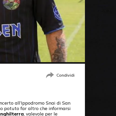
Condividi
oncerto all’Ippodromo Snai di San
o potuto far altro che informarsi
Inghilterra
, valevole per le