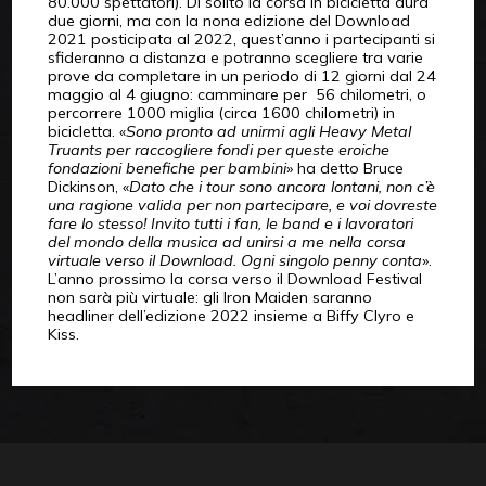
80.000 spettatori). Di solito la corsa in bicicletta dura
due giorni, ma con la nona edizione del Download
2021 posticipata al 2022, quest’anno i partecipanti si
sfideranno a distanza e potranno scegliere tra varie
prove da completare in un periodo di 12 giorni dal 24
maggio al 4 giugno: camminare per 56 chilometri, o
percorrere 1000 miglia (circa 1600 chilometri) in
bicicletta. «
Sono pronto ad unirmi agli Heavy Metal
Truants per raccogliere fondi per queste eroiche
fondazioni benefiche per bambini
» ha detto Bruce
Dickinson, «
Dato che i tour sono ancora lontani, non c’è
una ragione valida per non partecipare, e voi dovreste
fare lo stesso! Invito tutti i fan, le band e i lavoratori
del mondo della musica ad unirsi a me nella corsa
virtuale verso il Download. Ogni singolo penny conta
».
L’anno prossimo la corsa verso il Download Festival
non sarà più virtuale: gli Iron Maiden saranno
headliner dell’edizione 2022 insieme a Biffy Clyro e
Kiss.