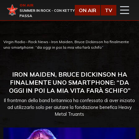
Vai al contenuto
ON AIR
Virgin Radio
ON AIR
TV
SUMMER IN ROCK - CON KETTY
PASSA
Virgin Radio
›
Rock News
›
Iron Maiden, Bruce Dickinson ha finalmente
uno smartphone: “da oggi in poi la mia vita farà schifo”
IRON MAIDEN, BRUCE DICKINSON HA
FINALMENTE UNO SMARTPHONE: “DA
OGGI IN POI LA MIA VITA FARÀ SCHIFO”
Il frontman della band britannica ha confessato di aver iniziato
ad utilizzarlo solo per aiutare la fondazione benefica Heavy
Metal Truants