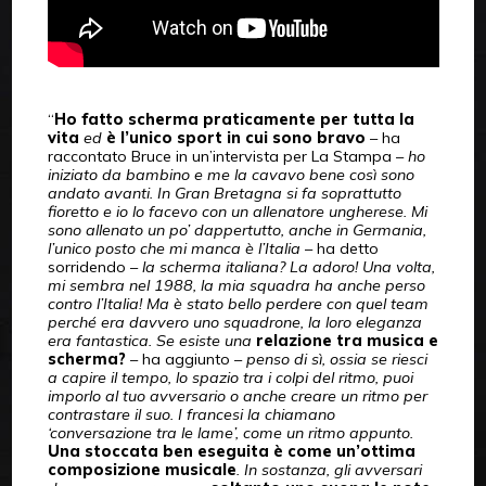
“
Ho fatto scherma praticamente per tutta la
vita
ed
è l’unico sport in cui sono bravo
– ha
raccontato Bruce in un’intervista per La Stampa –
ho
iniziato da bambino e me la cavavo bene così sono
andato avanti. In Gran Bretagna si fa soprattutto
fioretto e io lo facevo con un allenatore ungherese. Mi
sono allenato un po’ dappertutto, anche in Germania,
l’unico posto che mi manca è l’Italia
– ha detto
sorridendo –
la scherma italiana? La adoro! Una volta,
mi sembra nel 1988, la mia squadra ha anche perso
contro l’Italia! Ma è stato bello perdere con quel team
perché era davvero uno squadrone, la loro eleganza
era fantastica.
Se esiste una
relazione tra musica e
scherma?
– ha aggiunto –
penso di sì, ossia se riesci
a capire il tempo, lo spazio tra i colpi del ritmo, puoi
imporlo al tuo avversario o anche creare un ritmo per
contrastare il suo. I francesi la chiamano
‘conversazione tra le lame’, come un ritmo appunto.
Una stoccata ben eseguita è come un’ottima
composizione musicale
. In sostanza, gli avversari