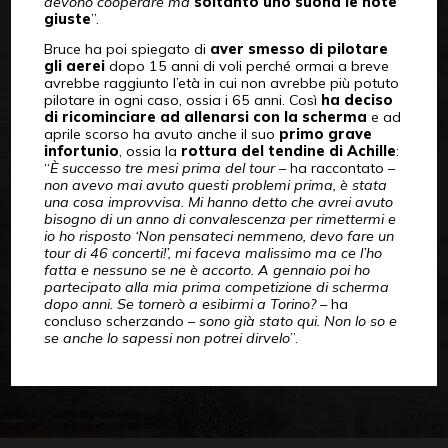
devono cooperare ma
soltanto uno suona le note
giuste
”.
Bruce ha poi spiegato di
aver smesso di pilotare
gli aerei
dopo 15 anni di voli perché ormai a breve
avrebbe raggiunto l’età in cui non avrebbe più potuto
pilotare in ogni caso, ossia i 65 anni. Così
ha deciso
di ricominciare ad allenarsi con la scherma
e ad
aprile scorso ha avuto anche il suo
primo grave
infortunio
, ossia la
rottura del tendine di Achille
:
“
È successo tre mesi prima del tour
– ha raccontato –
non avevo mai avuto questi problemi prima, è stata
una cosa improvvisa. Mi hanno detto che avrei avuto
bisogno di un anno di convalescenza per rimettermi e
io ho risposto ‘Non pensateci nemmeno, devo fare un
tour di 46 concerti!’, mi faceva malissimo ma ce l’ho
fatta e nessuno se ne è accorto. A gennaio poi ho
partecipato alla mia prima competizione di scherma
dopo anni. Se tornerò a esibirmi a Torino?
– ha
concluso scherzando –
sono già stato qui. Non lo so e
se anche lo sapessi non potrei dirvelo
”.