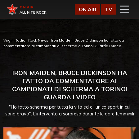
Vai al contenuto
Virgin Radio
ON AIR
ON AIR
TV
ALL NITE ROCK
Virgin Radio
›
Rock News
›
Iron Maiden, Bruce Dickinson ha fatto da
commentatore ai campionati di scherma a Torino! Guarda i video
IRON MAIDEN, BRUCE DICKINSON HA
FATTO DA COMMENTATORE AI
CAMPIONATI DI SCHERMA A TORINO!
GUARDA I VIDEO
"Ho fatto scherma per tutta la vita ed è l’unico sport in cui
sono bravo". L'intervento a sorpresa durante le gare femminili