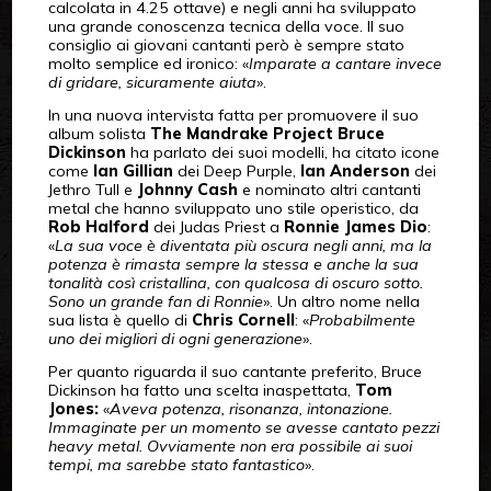
calcolata in 4.25 ottave) e negli anni ha sviluppato
una grande conoscenza tecnica della voce. Il suo
consiglio ai giovani cantanti però è sempre stato
molto semplice ed ironico: «
Imparate a cantare invece
di gridare, sicuramente aiuta
».
In una nuova intervista fatta per promuovere il suo
album solista
The Mandrake Project
Bruce
Dickinson
ha parlato dei suoi modelli, ha citato icone
come
Ian Gillian
dei Deep Purple,
Ian Anderson
dei
Jethro Tull e
Johnny Cash
e nominato altri cantanti
metal che hanno sviluppato uno stile operistico, da
Rob Halford
dei Judas Priest a
Ronnie James Dio
:
«
La sua voce è diventata più oscura negli anni, ma la
potenza è rimasta sempre la stessa e anche la sua
tonalità così cristallina, con qualcosa di oscuro sotto.
Sono un grande fan di Ronnie
». Un altro nome nella
sua lista è quello di
Chris Cornell
: «
Probabilmente
uno dei migliori di ogni generazione
».
Per quanto riguarda il suo cantante preferito, Bruce
Dickinson ha fatto una scelta inaspettata,
Tom
Jones:
«
Aveva potenza, risonanza, intonazione.
Immaginate per un momento se avesse cantato pezzi
heavy metal. Ovviamente non era possibile ai suoi
tempi, ma sarebbe stato fantastico
».