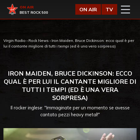
Vai al contenuto
Virgin Radio
ON AIR
ON AIR
TV
BEST ROCK 500
Virgin Radio
›
Rock News
›
Iron Maiden, Bruce Dickinson: ecco qual è per
lui il cantante migliore di tutti i tempi (ed è una vera sorpresa)
IRON MAIDEN, BRUCE DICKINSON: ECCO
QUAL È PER LUI IL CANTANTE MIGLIORE DI
TUTTI I TEMPI (ED È UNA VERA
SORPRESA)
Il rocker inglese: "Immaginate per un momento se avesse
cantato pezzi heavy metal!"