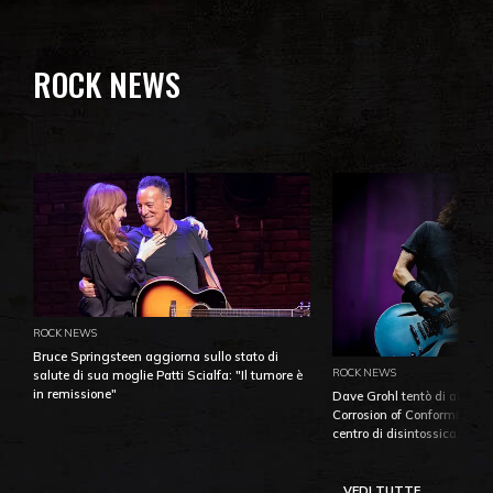
ROCK NEWS
ROCK NEWS
Bruce Springsteen aggiorna sullo stato di
ROCK NEWS
salute di sua moglie Patti Scialfa: "Il tumore è
in remissione"
Dave Grohl tentò di aiutare
Corrosion of Conformity fino
centro di disintossicazione
VEDI TUTTE