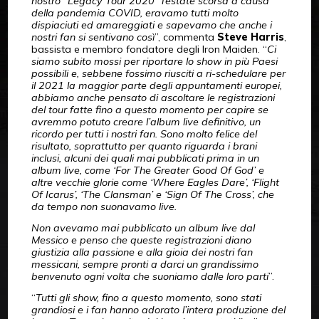
nostro “Legacy Tour 2020” l’estate scorsa a causa
della pandemia COVID, eravamo tutti molto
dispiaciuti ed amareggiati e sapevamo che anche i
nostri fan si sentivano così
”, commenta
Steve Harris
,
bassista e membro fondatore degli Iron Maiden. “
Ci
siamo subito mossi per riportare lo show in più Paesi
possibili e, sebbene fossimo riusciti a ri-schedulare per
il 2021 la maggior parte degli appuntamenti europei,
abbiamo anche pensato di ascoltare le registrazioni
del tour fatte fino a questo momento per capire se
avremmo potuto creare l’album live definitivo, un
ricordo per tutti i nostri fan. Sono molto felice del
risultato, soprattutto per quanto riguarda i brani
inclusi, alcuni dei quali mai pubblicati prima in un
album live, come ‘For The Greater Good Of God’ e
altre vecchie glorie come ‘Where Eagles Dare’, ‘Flight
Of Icarus’, ‘The Clansman’ e ‘Sign Of The Cross’, che
da tempo non suonavamo live.
Non avevamo mai pubblicato un album live dal
Messico e penso che queste registrazioni diano
giustizia alla passione e alla gioia dei nostri fan
messicani, sempre pronti a darci un grandissimo
benvenuto ogni volta che suoniamo dalle loro parti
”.
“
Tutti gli show, fino a questo momento, sono stati
grandiosi e i fan hanno adorato l’intera produzione del