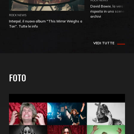
David Bowie, la vera identi
risposta in una sceneggiatu
ROCK NEWS
archivi
Interpol, il nuovo album "This Mirror Weighs a
Ton". Tutte le info
VEDI TUTTE
FOTO