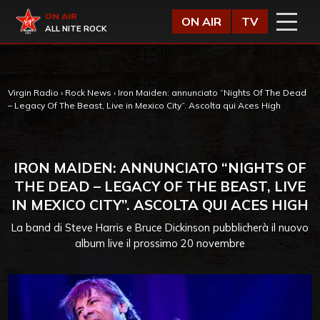
Vai al contenuto
Virgin Radio
ON AIR
ON AIR
TV
ALL NITE ROCK
Virgin Radio
›
Rock News
›
Iron Maiden: annunciato “Nights Of The Dead
– Legacy Of The Beast, Live in Mexico City”. Ascolta qui Aces High
IRON MAIDEN: ANNUNCIATO “NIGHTS OF
THE DEAD – LEGACY OF THE BEAST, LIVE
IN MEXICO CITY”. ASCOLTA QUI ACES HIGH
La band di Steve Harris e Bruce Dickinson pubblicherà il nuovo
album live il prossimo 20 novembre