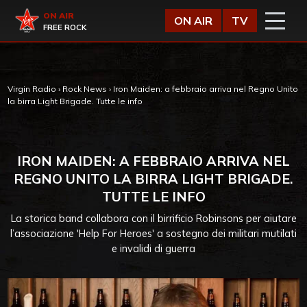
Vai al contenuto
Virgin Radio
ON AIR
ON AIR
TV
FREE ROCK
Virgin Radio
›
Rock News
›
Iron Maiden: a febbraio arriva nel Regno Unito
la birra Light Brigade. Tutte le info
IRON MAIDEN: A FEBBRAIO ARRIVA NEL
REGNO UNITO LA BIRRA LIGHT BRIGADE.
TUTTE LE INFO
La storica band collabora con il birrificio Robinsons per aiutare
l’associazione 'Help For Heroes' a sostegno dei militari mutilati
e invalidi di guerra