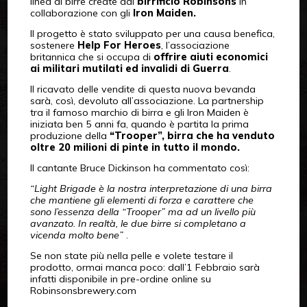
linea di birre create dal
birrificio Robinsons
in
collaborazione con gli
Iron Maiden.
Il progetto è stato sviluppato per una causa benefica,
sostenere
Help For Heroes
, l’associazione
britannica che si occupa di
offrire aiuti economici
ai militari mutilati ed invalidi di Guerra
.
Il ricavato delle vendite di questa nuova bevanda
sarà, così, devoluto all’associazione. La partnership
tra il famoso marchio di birra e gli Iron Maiden è
iniziata ben 5 anni fa, quando è partita la prima
produzione della
“Trooper”, birra che ha venduto
oltre 20 milioni di pinte in tutto il mondo.
Il cantante Bruce Dickinson ha commentato così:
“Light Brigade è la nostra interpretazione di una birra
che mantiene gli elementi di forza e carattere che
sono l’essenza della “Trooper” ma ad un livello più
avanzato. In realtà, le due birre si completano a
vicenda molto bene”
.
Se non state più nella pelle e volete testare il
prodotto, ormai manca poco: dall’1 Febbraio sarà
infatti disponibile in pre-ordine online su
Robinsonsbrewery.com