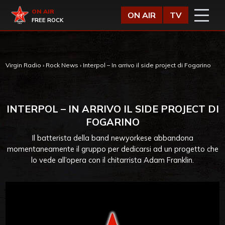
Vai al contenuto
Virgin Radio
ON AIR
ON AIR
TV
FREE ROCK
Virgin Radio
›
Rock News
›
Interpol – In arrivo il side project di Fogarino
INTERPOL – IN ARRIVO IL SIDE PROJECT DI
FOGARINO
Il batterista della band newyorkese abbandona
momentaneamente il gruppo per dedicarsi ad un progetto che
lo vede all’opera con il chitarrista Adam Franklin.