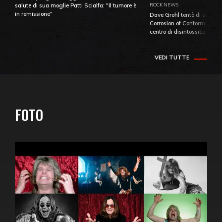
ROCK NEWS
salute di sua moglie Patti Scialfa: "Il tumore è
in remissione"
Dave Grohl tentò di aiutare
Corrosion of Conformity fino
centro di disintossicazione
VEDI TUTTE
FOTO