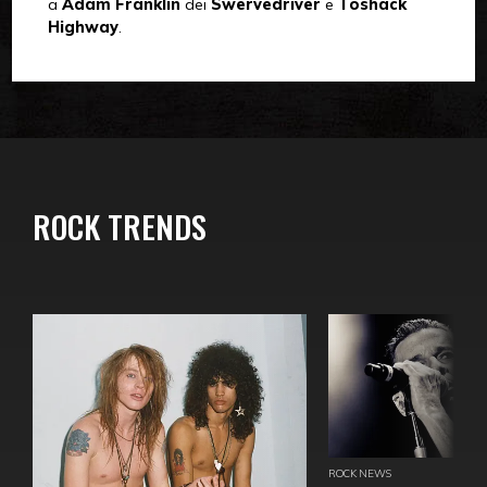
a
Adam Franklin
dei
Swervedriver
e
Toshack
Highway
.
ROCK TRENDS
ROCK NEWS