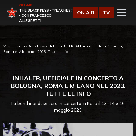
Vai al contenuto
ON AIR
Virgin Radio
THE BLACK KEYS - "PEACHES!"
ON AIR
TV
- CON FRANCESCO
ALLEGRETTI
Virgin Radio
›
Rock News
›
Inhaler, UFFICIALE in concerto a Bologna,
Roma e Milano nel 2023. Tutte le info
INHALER, UFFICIALE IN CONCERTO A
BOLOGNA, ROMA E MILANO NEL 2023.
TUTTE LE INFO
La band irlandese sarà in concerto in Italia il 13, 14 e 16
maggio 2023