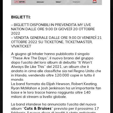
BIGLIETTI:
– BIGLIETTI DISPONIBILI IN PREVENDITA MY LIVE
NATION DALLE ORE 9.00 DI GIOVEDÌ 20 OTTOBRE
2022
– VENDITA GENERALE DALLE ORE 9.00 DI VENERDÌ 21
OTTOBRE 2022 SU TICKETONE, TICKETMASTER,
VIVATICKET
A giugno gli Inhaler hanno pubblicato il singolo
“These Are The Days”, il nuovo brano del gruppo
dopo l’uscita del loro album di debutto “It Won’t
Always Be Like This” del 2021, un album che è
andato in cima alle classifiche sia nel Regno Unito che
in Irlanda, vendendo oltre 120.000 copie in tutto il
mondo.
La band formata da Elijah Hewson, Robert Keating,
Ryan McMahon e Josh Jenkinson ha un’importante fan
base e le loro tracce hanno raggiunto oltre 140
milioni di stream a livello globale.
La band irlandese ha annunciato l’uscita del nuovo
album “
Cuts & Bruises
” previsto per il prossimo 17
febbraio. Il nuovo disco di inediti è stato anticipato