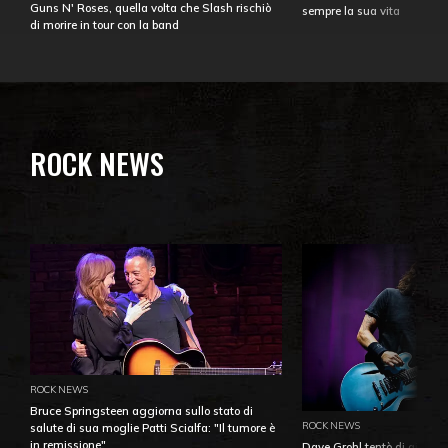
Guns N' Roses, quella volta che Slash rischiò
sempre la sua vita
di morire in tour con la band
ROCK NEWS
ROCK NEWS
Bruce Springsteen aggiorna sullo stato di
ROCK NEWS
salute di sua moglie Patti Scialfa: "Il tumore è
in remissione"
Dave Grohl tentò di aiutare