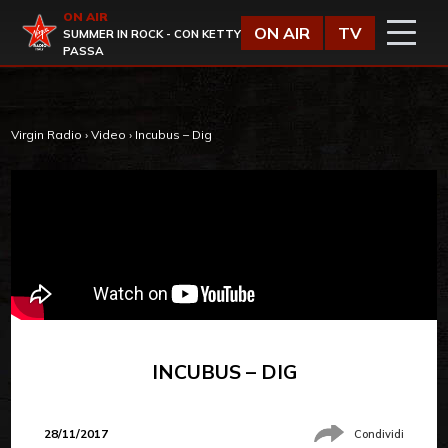
Vai al contenuto
ON AIR
Virgin Radio
ON AIR
TV
SUMMER IN ROCK - CON KETTY
PASSA
Virgin Radio
›
Video
›
Incubus – Dig
INCUBUS – DIG
28/11/2017
Condividi