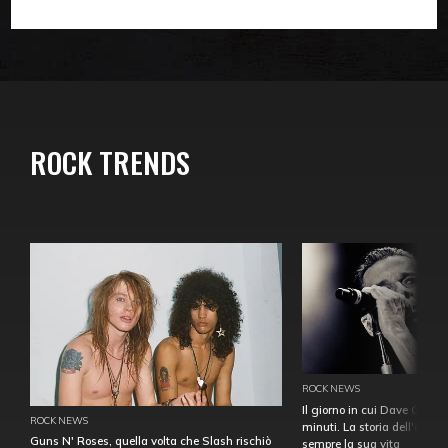
ROCK TRENDS
ROCK NEWS
Il giorno in cui Dave Gahan
ROCK NEWS
minuti. La storia dell'over
Guns N' Roses, quella volta che Slash rischiò
sempre la sua vita