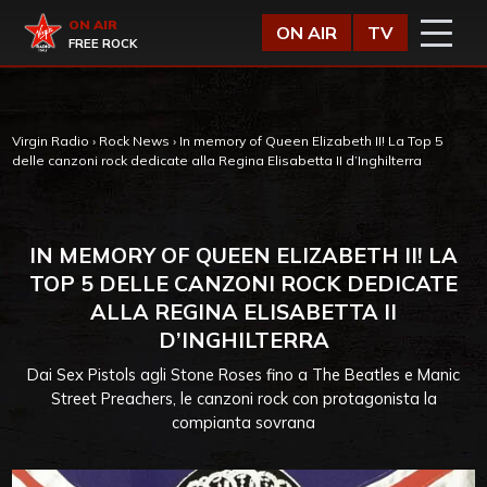
Vai al contenuto
Virgin Radio
ON AIR
ON AIR
TV
FREE ROCK
Virgin Radio
›
Rock News
›
In memory of Queen Elizabeth II! La Top 5
delle canzoni rock dedicate alla Regina Elisabetta II d’Inghilterra
IN MEMORY OF QUEEN ELIZABETH II! LA
TOP 5 DELLE CANZONI ROCK DEDICATE
ALLA REGINA ELISABETTA II
D’INGHILTERRA
Dai Sex Pistols agli Stone Roses fino a The Beatles e Manic
Street Preachers, le canzoni rock con protagonista la
compianta sovrana