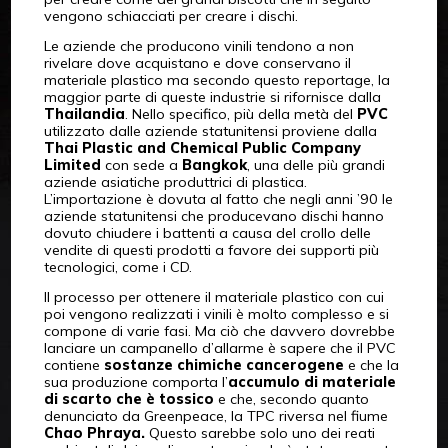
vengono schiacciati per creare i dischi.
Le aziende che producono vinili tendono a non
rivelare dove acquistano e dove conservano il
materiale plastico ma secondo questo reportage, la
maggior parte di queste industrie si rifornisce dalla
Thailandia
. Nello specifico, più della metà del
PVC
utilizzato dalle aziende statunitensi proviene dalla
Thai Plastic and Chemical Public Company
Limited
con sede a
Bangkok
, una delle più grandi
aziende asiatiche produttrici di plastica.
L’importazione è dovuta al fatto che negli anni ’90 le
aziende statunitensi che producevano dischi hanno
dovuto chiudere i battenti a causa del crollo delle
vendite di questi prodotti a favore dei supporti più
tecnologici, come i CD.
Il processo per ottenere il materiale plastico con cui
poi vengono realizzati i vinili è molto complesso e si
compone di varie fasi. Ma ciò che davvero dovrebbe
lanciare un campanello d’allarme è sapere che il PVC
contiene
sostanze chimiche cancerogene
e che la
sua produzione comporta l’
accumulo di materiale
di scarto che è tossico
e che, secondo quanto
denunciato da Greenpeace, la TPC riversa nel fiume
Chao Phraya.
Questo sarebbe solo uno dei reati