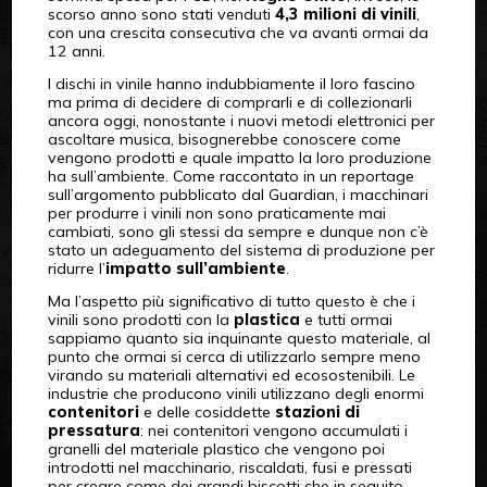
scorso anno sono stati venduti
4,3 milioni di vinili
,
con una crescita consecutiva che va avanti ormai da
12 anni.
I dischi in vinile hanno indubbiamente il loro fascino
ma prima di decidere di comprarli e di collezionarli
ancora oggi, nonostante i nuovi metodi elettronici per
ascoltare musica, bisognerebbe conoscere come
vengono prodotti e quale impatto la loro produzione
ha sull’ambiente. Come raccontato in un reportage
sull’argomento pubblicato dal Guardian, i macchinari
per produrre i vinili non sono praticamente mai
cambiati, sono gli stessi da sempre e dunque non c’è
stato un adeguamento del sistema di produzione per
ridurre l’
impatto sull’ambiente
.
Ma l’aspetto più significativo di tutto questo è che i
vinili sono prodotti con la
plastica
e tutti ormai
sappiamo quanto sia inquinante questo materiale, al
punto che ormai si cerca di utilizzarlo sempre meno
virando su materiali alternativi ed ecosostenibili. Le
industrie che producono vinili utilizzano degli enormi
contenitori
e delle cosiddette
stazioni di
pressatura
: nei contenitori vengono accumulati i
granelli del materiale plastico che vengono poi
introdotti nel macchinario, riscaldati, fusi e pressati
per creare come dei grandi biscotti che in seguito