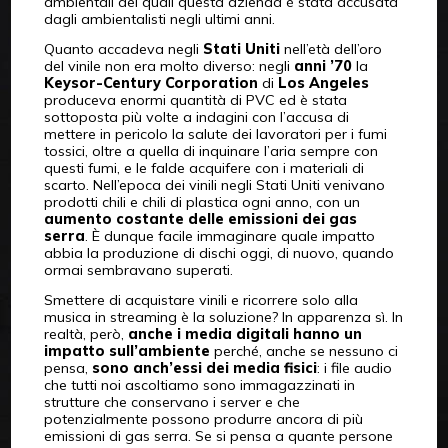
ambientali dei quali questa azienda è stata accusata
dagli ambientalisti negli ultimi anni.
Quanto accadeva negli
Stati Uniti
nell’età dell’oro
del vinile non era molto diverso: negli
anni ’70
la
Keysor-Century
Corporation
di
Los Angeles
produceva enormi quantità di PVC ed è stata
sottoposta più volte a indagini con l’accusa di
mettere in pericolo la salute dei lavoratori per i fumi
tossici, oltre a quella di inquinare l’aria sempre con
questi fumi, e le falde acquifere con i materiali di
scarto. Nell’epoca dei vinili negli Stati Uniti venivano
prodotti chili e chili di plastica ogni anno, con un
aumento costante delle emissioni dei gas
serra
. È dunque facile immaginare quale impatto
abbia la produzione di dischi oggi, di nuovo, quando
ormai sembravano superati.
Smettere di acquistare vinili e ricorrere solo alla
musica in streaming è la soluzione? In apparenza sì. In
realtà, però,
anche i media digitali
hanno un
impatto sull’ambiente
perché, anche se nessuno ci
pensa,
sono anch’essi dei media fisici
: i file audio
che tutti noi ascoltiamo sono immagazzinati in
strutture che conservano i server e che
potenzialmente possono produrre ancora di più
emissioni di gas serra. Se si pensa a quante persone