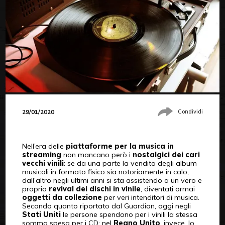
29/01/2020
Condividi
Nell’era delle
piattaforme per la musica in
streaming
non mancano però i
nostalgici dei cari
vecchi vinili
: se da una parte la vendita degli album
musicali in formato fisico sia notoriamente in calo,
dall’altro negli ultimi anni si sta assistendo a un vero e
proprio
revival dei dischi in vinile
, diventati ormai
oggetti da collezione
per veri intenditori di musica.
Secondo quanto riportato dal Guardian, oggi negli
Stati Uniti
le persone spendono per i vinili la stessa
somma spesa per i CD; nel
Regno Unito
, invece, lo