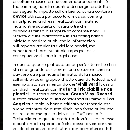
ascoltano musica online contemporaneamente, è
facile immaginare la quantità di energia prodotta e il
conseguente impatto sull’ambiente, senza contare i
device
utilizzati per ascoltare musica, come gli
smartphone, anch’essi realizzati con materiali
inquinanti e soggetti all’usura oltre che
all’obsolescenza in tempi relativamente brevi. Di
recente alcune piattaforme in streaming hanno
iniziato a rendere pubbliche le informazioni
sull’impatto ambientale dei loro servizi, ma
nonostante il loro eventuale impegno, delle
conseguenze ci sono in ogni caso.
In questo quadro piuttosto triste, però, c’è anche chi si
sta impegnando per trovare una soluzione che sia
davvero utile per ridurre l’impatto della musica
sull’ambiente: un gruppo di otto aziende tedesche, ad
esempio, sta sperimentando dei “
vinili verdi
”, ossia
dei dischi realizzati con
materiali riciclabili e non
plastici
. Lo scorso ottobre il “
Green Vinyl Record
”
è stato presentato a una conferenza sul tema a
Los
Angeles
e molti lo hanno criticato sostenendo che il
suono ottenuto da questi dischi non fosse pulito, ma
del resto anche quello dei vinili in PVC non lo è.
Probabilmente questo prodotto dovrà essere messo
a punto, ma la speranza è che possa diventare una
valida alternativa per il futuro, per permettere a tutti