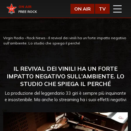
Vai al contenuto
Virgin Radio
ON AIR
ON AIR
TV
FREE ROCK
Virgin Radio
›
Rock News
›
Il revival dei vinili ha un forte impatto negativo
sull’ambiente. Lo studio che spiega il perché
IL REVIVAL DEI VINILI HA UN FORTE
IMPATTO NEGATIVO SULL’AMBIENTE. LO
STUDIO CHE SPIEGA IL PERCHÉ
La produzione del leggendario 33 giri è sempre più inquinante
e insostenibile. Ma anche lo streaming ha i suoi effetti negativi