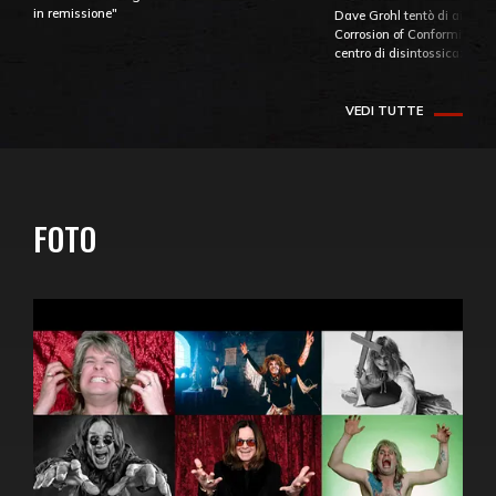
in remissione"
Dave Grohl tentò di aiutare
Corrosion of Conformity fino
centro di disintossicazione
VEDI TUTTE
FOTO