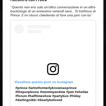
l’incontro con Prince
.
“
Questa non era solo un’altra conversazione in un altro
backstage di un ennesimo venerdì sera… Si trattava di
Prince. E mi stava chiedendo di fare una jam con lui
.”
Visualizza questo post su Instagram
#prince #artistformerlyknownasprince
#thepurpleone #mommyandme #jam #sheilae
#forum #halftimeshow #partybus #friday
#darlingnikki #dearlybeloved