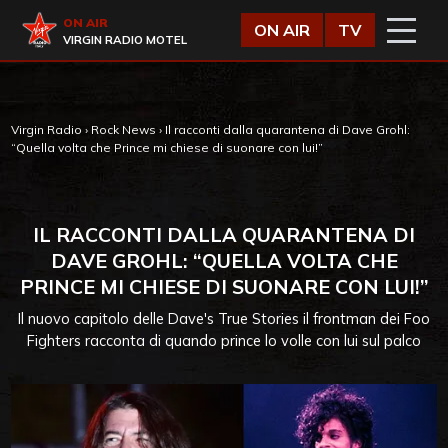
Vai al contenuto
Virgin Radio
ON AIR
ON AIR
TV
VIRGIN RADIO MOTEL
Virgin Radio
›
Rock News
›
Il racconti dalla quarantena di Dave Grohl:
“Quella volta che Prince mi chiese di suonare con lui!”
IL RACCONTI DALLA QUARANTENA DI
DAVE GROHL: “QUELLA VOLTA CHE
PRINCE MI CHIESE DI SUONARE CON LUI!”
Il nuovo capitolo delle Dave's True Stories il frontman dei Foo
Fighters racconta di quando prince lo volle con lui sul palco