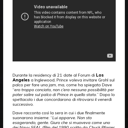
Durante la residency di 21 date al Forum di
Los
Angeles
a Inglewood, Prince voleva invitare Grohl sul
palco per fare una jam, ma, come ha spiegato Dave
“
ero troppo conciato, non c’era nessuna possibilità per
poter salire sul palco di Prince in quello stato.
” Dopo lo
spettacolo i due concordarono di ritrovarsi il venerdì
successivo.
Dave racconta così la sera in cui i due finalmente
suonarono insieme: “
Lui apparve. Non sto
esagerando, gente. Giuro che si muoveva come uno
dei Navy SEAL (film del 1990 scritto da Chuck Pfarrer