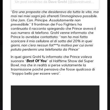
Un post condiviso da
Dave Grohl
(@davestruestories) in data:
“
Era una proposta che desideravo da tutta la vita, ma
mai nei miei sogni più sfrenati l’immaginavo possibile.
Una Jam. Con. Principe. Assolutamente non
prevedibile
.” Il frontman dei Foo Fighters ha
continuato il racconto spiegando che Prince aveva il
suo numero di telefono. Grohl venne informato che
Prince lo avrebbe contattato: “
non ho mai fatto
scaricare il mio cellulare al di sotto del 20% in quei
giorni, non c’era nessun fot***o motivo per cui avrei
potuto perdermi una telefonata da Prince
“
In quei giorni Grohl fu informato che Prince voleva
suonare “
Best Of You
” al Halftime Show del Super
Bowl, ma che in realtà si perse volutamente la
trasmissione poiché pensava che fosse qualcosa di
“troppo bello per essere vero”.