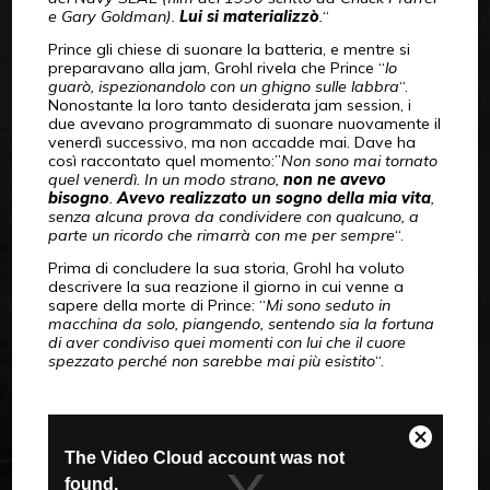
e Gary Goldman).
Lui si materializzò
.
“
Prince gli chiese di suonare la batteria, e mentre si
preparavano alla jam, Grohl rivela che Prince “
lo
guarò, ispezionandolo con un ghigno sulle labbra
“.
Nonostante la loro tanto desiderata jam session, i
due avevano programmato di suonare nuovamente il
venerdì successivo, ma non accadde mai. Dave ha
così raccontato quel momento:”
Non sono mai tornato
quel venerdì. In un modo strano,
non ne avevo
bisogno
.
Avevo realizzato un sogno della mia vita
,
senza alcuna prova da condividere con qualcuno, a
parte un ricordo che rimarrà con me per sempre
“.
Prima di concludere la sua storia, Grohl ha voluto
descrivere la sua reazione il giorno in cui venne a
sapere della morte di Prince: “
Mi sono seduto in
macchina da solo, piangendo, sentendo sia la fortuna
di aver condiviso quei momenti con lui che il cuore
spezzato perché non sarebbe mai più esistito
“.