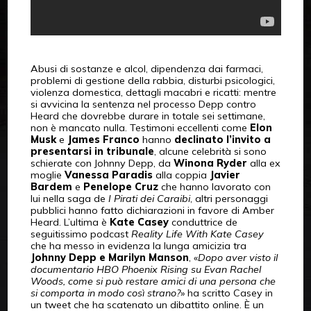
Abusi di sostanze e alcol, dipendenza dai farmaci,
problemi di gestione della rabbia, disturbi psicologici,
violenza domestica, dettagli macabri e ricatti: mentre
si avvicina la sentenza nel processo Depp contro
Heard che dovrebbe durare in totale sei settimane,
non è mancato nulla. Testimoni eccellenti come
Elon
Musk
e
James Franco
hanno
declinato l’invito a
presentarsi in tribunale
, alcune celebrità si sono
schierate con Johnny Depp, da
Winona Ryder
alla ex
moglie
Vanessa Paradis
alla coppia
Javier
Bardem
e
Penelope Cruz
che hanno lavorato con
lui nella saga de
I Pirati dei Caraibi
, altri personaggi
pubblici hanno fatto dichiarazioni in favore di Amber
Heard. L’ultima è
Kate Casey
conduttrice de
seguitissimo podcast
Reality Life With Kate Casey
che ha messo in evidenza la lunga amicizia tra
Johnny Depp e Marilyn Manson
, «
Dopo aver visto il
documentario HBO Phoenix Rising su Evan Rachel
Woods, come si può restare amici di una persona che
si comporta in modo così strano?
» ha scritto Casey in
un tweet che ha scatenato un dibattito online. È un