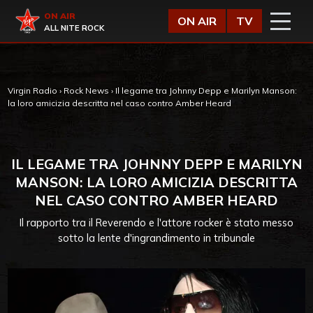
Vai al contenuto
Virgin Radio
ON AIR
ON AIR
TV
ALL NITE ROCK
Virgin Radio
›
Rock News
›
Il legame tra Johnny Depp e Marilyn Manson:
la loro amicizia descritta nel caso contro Amber Heard
IL LEGAME TRA JOHNNY DEPP E MARILYN
MANSON: LA LORO AMICIZIA DESCRITTA
NEL CASO CONTRO AMBER HEARD
Il rapporto tra il Reverendo e l'attore rocker è stato messo
sotto la lente d'ingrandimento in tribunale