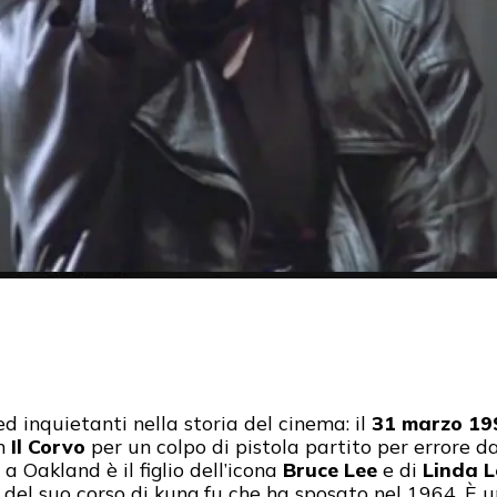
ed inquietanti nella storia del cinema: il
31 marzo 19
lm
Il Corvo
per un colpo di pistola partito per errore 
 Oakland è il figlio dell’icona
Bruce Lee
e di
Linda L
 del suo corso di kung fu che ha sposato nel 1964. È u