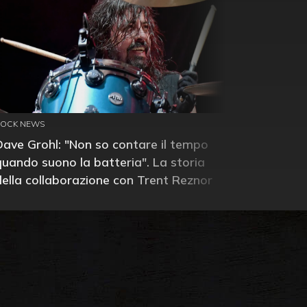
ROCK NEWS
Dave Grohl: "Non so contare il tempo
quando suono la batteria". La storia
della collaborazione con Trent Reznor