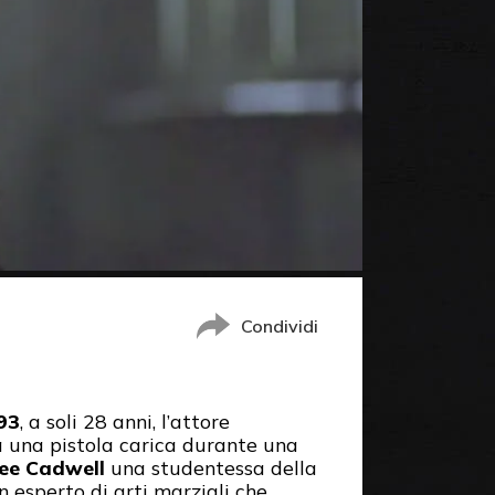
Condividi
93
, a soli 28 anni, l’attore
da una pistola carica durante una
ee Cadwell
una studentessa della
n esperto di arti marziali che