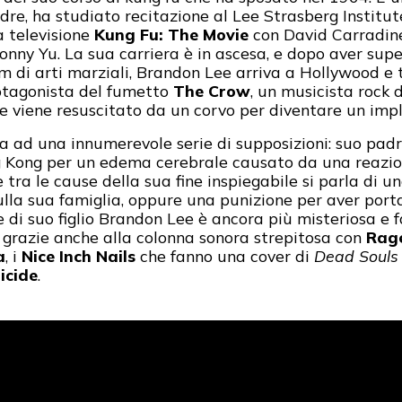
re, ha studiato recitazione al Lee Strasberg Institut
a televisione
Kung Fu: The Movie
con David Carradine
nny Yu. La sua carriera è in ascesa, e dopo aver supera
ilm di arti marziali, Brandon Lee arriva a Hollywood e
rotagonista del fumetto
The Crow
, un musicista rock 
he viene resuscitato da un corvo per diventare un imp
da ad una innumerevole serie di supposizioni: suo pad
Kong per un edema cerebrale causato da una reazio
e tra le cause della sua fine inspiegabile si parla di 
ulla sua famiglia, oppure una punizione per aver porta
 di suo figlio Brandon Lee è ancora più misteriosa e f
0 grazie anche alla colonna sonora strepitosa con
Rage
a
, i
Nice Inch Nails
che fanno una cover di
Dead Souls
icide
.