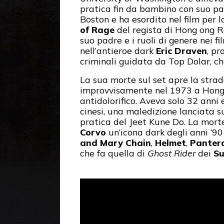
pratica fin da bambino con suo pad
Boston e ha esordito nel film per l
of Rage
del regista di Hong ong Ro
suo padre e i ruoli di genere nei f
nell’antieroe dark
Eric Draven
, p
criminali guidata da Top Dolar, c
La sua morte sul set apre la stra
improvvisamente nel 1973 a Hong 
antidolorifico. Aveva solo 32 anni 
cinesi, una maledizione lanciata s
pratica del Jeet Kune Do. La morte
Corvo
un’icona dark degli anni ‘9
and Mary Chain
,
Helmet
,
Panter
che fa quella di
Ghost Rider
dei
Su