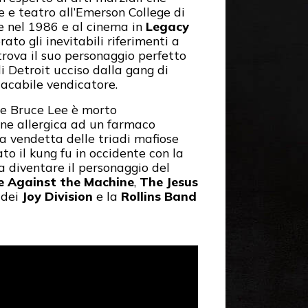
e e teatro all’Emerson College di
 nel 1986 e al cinema in
Legacy
to gli inevitabili riferimenti a
 trova il suo personaggio perfetto
di Detroit ucciso dalla gang di
lacabile vendicatore.
re Bruce Lee è morto
ne allergica ad un farmaco
una vendetta delle triadi mafiose
to il kung fu in occidente con la
a diventare il personaggio del
 Against the Machine
,
The Jesus
dei
Joy Division
e la
Rollins Band