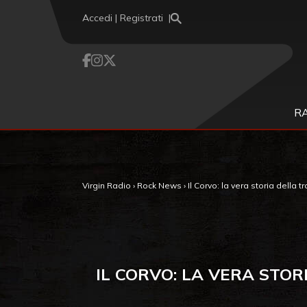
Vai al contenuto
Accedi | Registrati
R
Virgin Radio
›
Rock News
›
Il Corvo: la vera storia della
IL CORVO: LA VERA STO