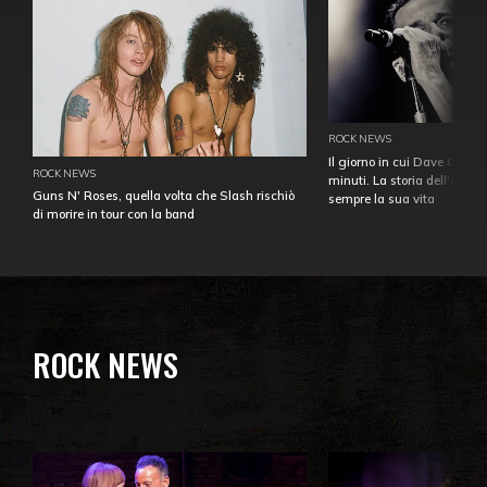
ROCK NEWS
Il giorno in cui Dave Gahan
ROCK NEWS
minuti. La storia dell'over
Guns N' Roses, quella volta che Slash rischiò
sempre la sua vita
di morire in tour con la band
ROCK NEWS