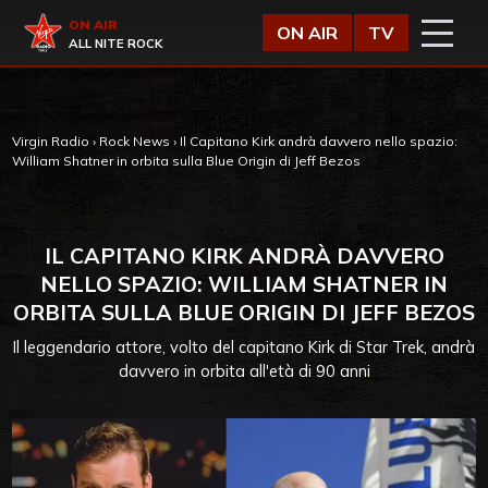
Vai al contenuto
Virgin Radio
ON AIR
ON AIR
TV
ALL NITE ROCK
Virgin Radio
›
Rock News
›
Il Capitano Kirk andrà davvero nello spazio:
William Shatner in orbita sulla Blue Origin di Jeff Bezos
IL CAPITANO KIRK ANDRÀ DAVVERO
NELLO SPAZIO: WILLIAM SHATNER IN
ORBITA SULLA BLUE ORIGIN DI JEFF BEZOS
Il leggendario attore, volto del capitano Kirk di Star Trek, andrà
davvero in orbita all'età di 90 anni