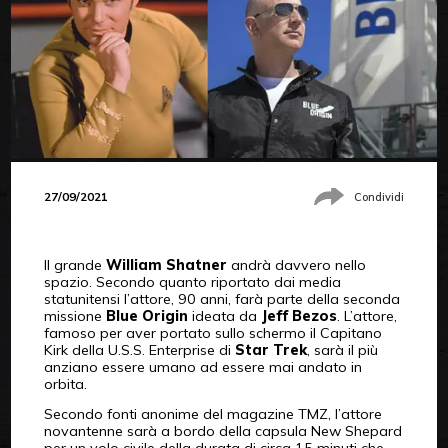
27/09/2021
Condividi
Il grande
William Shatner
andrà davvero nello
spazio. Secondo quanto riportato dai media
statunitensi l’attore, 90 anni, farà parte della seconda
missione
Blue Origin
ideata da
Jeff Bezos
. L’attore,
famoso per aver portato sullo schermo il Capitano
Kirk della U.S.S. Enterprise di
Star Trek
, sarà il più
anziano essere umano ad essere mai andato in
orbita.
Secondo fonti anonime del magazine TMZ, l’attore
novantenne sarà a bordo della capsula New Shepard