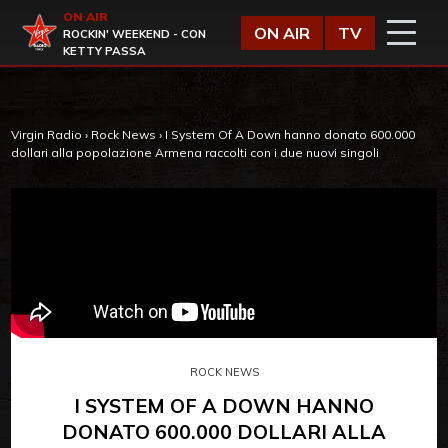
Vai al contenuto
ON AIR
Virgin Radio
ON AIR
TV
ROCKIN' WEEKEND - CON
KETTY PASSA
Virgin Radio
›
Rock News
›
I System Of A Down hanno donato 600.000
dollari alla popolazione Armena raccolti con i due nuovi singoli
ROCK NEWS
I SYSTEM OF A DOWN HANNO
DONATO 600.000 DOLLARI ALLA