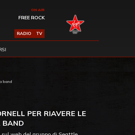
ON AIR
FREE ROCK
RADIO
TV
SI
la band
ORNELL PER RIAVERE LE
A BAND
 sul web del gruppo di Seattle