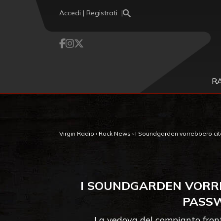
Vai al contenuto
Accedi | Registrati
R
Virgin Radio
›
Rock News
›
I Soundgarden vorrebbero citar
I SOUNDGARDEN VORREB
PASSW
La vedova del compianto front