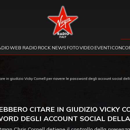
Virgin Radio
ADIO
WEB RADIO
ROCK NEWS
FOTO
VIDEO
EVENTI
CONCOR
e in giudizio Vicky Cornell per riavere le password degli account social del
BERO CITARE IN GIUDIZIO VICKY C
ORD DEGLI ACCOUNT SOCIAL DELL
man Chris Cornell detiene il controllo della presenza