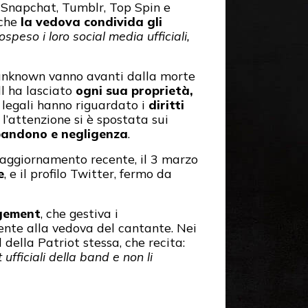
 Snapchat, Tumblr, Top Spin e
 che
la vedova condivida gli
so i loro social media ufficiali,
runknown vanno avanti dalla morte
l ha lasciato
ogni sua proprietà,
e legali hanno riguardato i
diritti
l’attenzione si è spostata sui
bandono e negligenza
.
o aggiornamento recente, il 3 marzo
e
, e il profilo Twitter, fermo da
gement
, che gestiva i
mente alla vedova del cantante. Nei
ella Patriot stessa, che recita:
fficiali della band e non li