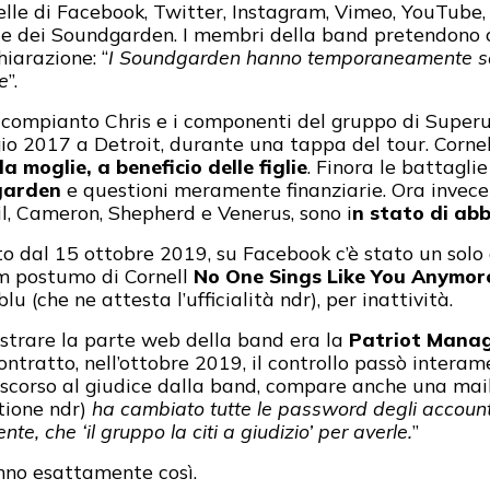
lle di Facebook, Twitter, Instagram, Vimeo, YouTube,
ciale dei Soundgarden. I membri della band pretendono
iarazione: “
I Soundgarden hanno temporaneamente sospe
e
”.
el compianto Chris e i componenti del gruppo di Supe
io 2017 a Detroit, durante una tappa del tour. Cornel
a moglie, a beneficio delle figlie
. Finora le battagli
dgarden
e questioni meramente finanziarie. Ora invece 
yil, Cameron, Shepherd e Venerus, sono i
n stato di ab
nato dal 15 ottobre 2019, su Facebook c’è stato un sol
um postumo di Cornell
No One Sings Like You Anymor
 (che ne attesta l’ufficialità ndr), per inattività.
strare la parte web della band era la
Patriot Mana
contratto, nell’ottobre 2019, il controllo passò intera
corso al giudice dalla band, compare anche una mail d
tione ndr)
ha cambiato tutte le password degli account u
e, che ‘il gruppo la citi a giudizio’ per averle.
”
nno esattamente così.