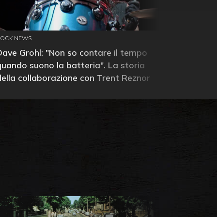
ROCK NEWS
Dave Grohl: "Non so contare il tempo
quando suono la batteria". La storia
della collaborazione con Trent Reznor