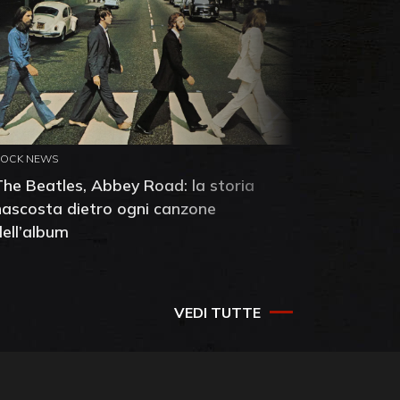
ROCK NEWS
ROCK NEW
The Beatles, Abbey Road: la storia
Neil You
nascosta dietro ogni canzone
dell'alb
dell’album
che salv
success
VEDI TUTTE