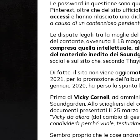
Le password in questione sono que
Pinterest, oltre che del sito uffi
accessi
e hanno rilasciato una dich
a causa di un contenzioso pendent
Le dispute legali tra la moglie d
del cantante, avvenuta il 18 magg
compresa quella intellettuale, all
del materiale inedito dei Soun
social e sul sito che, secondo Tha
Di fatto, il sito non viene aggior
2021, per la promozione dell’alb
gennaio 2020, ha perso la spunta blu
Prima di
Vicky Cornell
, ad ammini
Soundgarden. Allo sciogliersi del 
documenti presentati il 25 marzo s
“
Vicky da allora
(dal cambio di ges
condividerà perché vuole, testualment
Sembra proprio che le cose andra