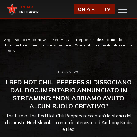
Vai al contenuto
Virgin Radio
ON AIR
ON AIR
TV
FREE ROCK
Virgin Radio
›
Rock News
›
I Red Hot Chili Peppers si dissociano dal
documentario annunciato in streaming: “Non abbiamo avuto alcun ruolo
creativo”
ROCK NEWS
I RED HOT CHILI PEPPERS SI DISSOCIANO
DAL DOCUMENTARIO ANNUNCIATO IN
STREAMING: “NON ABBIAMO AVUTO
ALCUN RUOLO CREATIVO”
The Rise of the Red Hot Chili Peppers racconterà la storia del
chitarrista Hillel Slovak e conterrà interviste ad Anthony Kiedis
e Flea