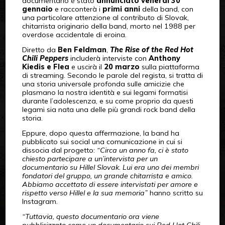
documentario è stato
annunciato venerdì 30
gennaio
e racconterà i
primi anni
della band, con
una particolare attenzione al contributo di Slovak,
chitarrista originario della band, morto nel 1988 per
overdose accidentale di eroina.
Diretto da
Ben Feldman
,
The Rise of the Red Hot
Chili Peppers
includerà interviste con
Anthony
Kiedis e Flea
e uscirà il
20 marzo
sulla piattaforma
di streaming. Secondo le parole del regista, si tratta di
una storia universale profonda sulle amicizie che
plasmano la nostra identità e sui legami formatisi
durante l’adolescenza, e su come proprio da questi
legami sia nata una delle più grandi rock band della
storia.
Eppure, dopo questa affermazione, la band ha
pubblicato sui social una comunicazione in cui si
dissocia dal progetto:
“Circa un anno fa, ci è stato
chiesto partecipare a un’intervista per un
documentario su Hillel Slovak. Lui era uno dei membri
fondatori del gruppo, un grande chitarrista e amico.
Abbiamo accettato di essere intervistati per amore e
rispetto verso Hillel e la sua memoria”
hanno scritto su
Instagram.
“Tuttavia, questo documentario ora viene