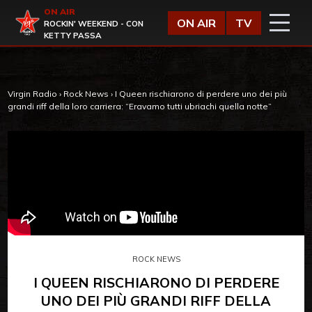
Vai al contenuto
ON AIR
Virgin Radio
ON AIR
TV
ROCKIN' WEEKEND - CON
KETTY PASSA
Virgin Radio
›
Rock News
›
I Queen rischiarono di perdere uno dei più
grandi riff della loro carriera: “Eravamo tutti ubriachi quella notte”
ROCK NEWS
I QUEEN RISCHIARONO DI PERDERE
UNO DEI PIÙ GRANDI RIFF DELLA