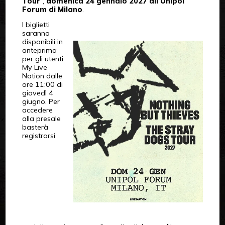
Tour
”,
domenica 24 gennaio 2027 all’Unipol
Forum di Milano
.
I biglietti
saranno
disponibili in
anteprima
per gli utenti
My Live
Nation dalle
ore 11:00 di
giovedì 4
giugno. Per
accedere
alla presale
basterà
registrarsi