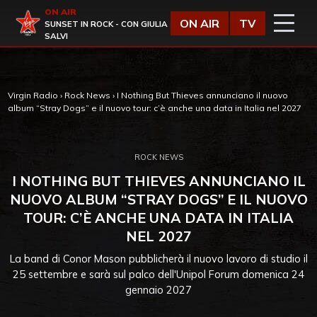
Vai al contenuto
ON AIR
Virgin Radio
ON AIR
TV
SUNSET IN ROCK - CON GIULIA
SALVI
Virgin Radio
›
Rock News
›
I Nothing But Thieves annunciano il nuovo
album “Stray Dogs” e il nuovo tour: c’è anche una data in Italia nel 2027
ROCK NEWS
I NOTHING BUT THIEVES ANNUNCIANO IL
NUOVO ALBUM “STRAY DOGS” E IL NUOVO
TOUR: C’È ANCHE UNA DATA IN ITALIA
NEL 2027
La band di Conor Mason pubblicherà il nuovo lavoro di studio il
25 settembre e sarà sul palco dell'Unipol Forum domenica 24
gennaio 2027