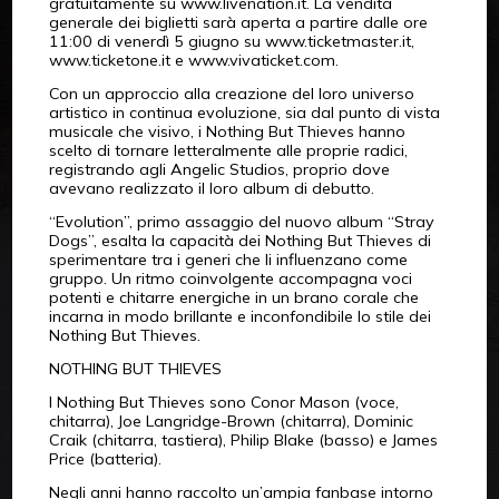
gratuitamente su www.livenation.it. La vendita
generale dei biglietti sarà aperta a partire dalle ore
11:00 di venerdì 5 giugno su www.ticketmaster.it,
www.ticketone.it e www.vivaticket.com.
Con un approccio alla creazione del loro universo
artistico in continua evoluzione, sia dal punto di vista
musicale che visivo, i Nothing But Thieves hanno
scelto di tornare letteralmente alle proprie radici,
registrando agli Angelic Studios, proprio dove
avevano realizzato il loro album di debutto.
“Evolution”, primo assaggio del nuovo album “Stray
Dogs”, esalta la capacità dei Nothing But Thieves di
sperimentare tra i generi che li influenzano come
gruppo. Un ritmo coinvolgente accompagna voci
potenti e chitarre energiche in un brano corale che
incarna in modo brillante e inconfondibile lo stile dei
Nothing But Thieves.
NOTHING BUT THIEVES
I Nothing But Thieves sono Conor Mason (voce,
chitarra), Joe Langridge-Brown (chitarra), Dominic
Craik (chitarra, tastiera), Philip Blake (basso) e James
Price (batteria).
Negli anni hanno raccolto un’ampia fanbase intorno