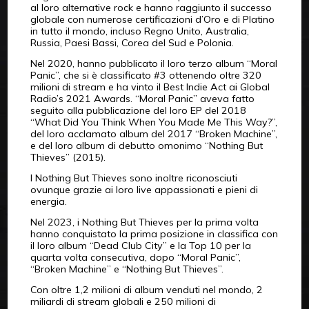
al loro alternative rock e hanno raggiunto il successo
globale con numerose certificazioni d’Oro e di Platino
in tutto il mondo, incluso Regno Unito, Australia,
Russia, Paesi Bassi, Corea del Sud e Polonia.
Nel 2020, hanno pubblicato il loro terzo album “Moral
Panic”, che si è classificato #3 ottenendo oltre 320
milioni di stream e ha vinto il Best Indie Act ai Global
Radio’s 2021 Awards. “Moral Panic” aveva fatto
seguito alla pubblicazione del loro EP del 2018
“What Did You Think When You Made Me This Way?”,
del loro acclamato album del 2017 “Broken Machine”,
e del loro album di debutto omonimo “Nothing But
Thieves” (2015).
I Nothing But Thieves sono inoltre riconosciuti
ovunque grazie ai loro live appassionati e pieni di
energia.
Nel 2023, i Nothing But Thieves per la prima volta
hanno conquistato la prima posizione in classifica con
il loro album “Dead Club City” e la Top 10 per la
quarta volta consecutiva, dopo “Moral Panic”,
“Broken Machine” e “Nothing But Thieves”.
Con oltre 1,2 milioni di album venduti nel mondo, 2
miliardi di stream globali e 250 milioni di