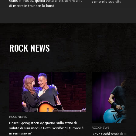
Guns N' Roses, quella volta che Slash rischiò
sempre la sua vita
di morire in tour con la band
ROCK NEWS
ROCK NEWS
Bruce Springsteen aggiorna sullo stato di
ROCK NEWS
salute di sua moglie Patti Scialfa: "Il tumore è
in remissione"
Dave Grohl tentò di aiutare