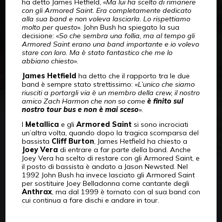
ha detto James Hetfield, «
Ma lui ha scelto di rimanere
con gli Armored Saint. Era completamente dedicato
alla sua band e non voleva lasciarla. Lo rispettiamo
molto per questo
». John Bush ha spiegato la sua
decisione: «
So che sembra una follia, ma al tempo gli
Armored Saint erano una band importante e io volevo
stare con loro.
Ma è stato fantastico che me lo
abbiano chiesto
».
James Hetfield
ha detto che il rapporto tra le due
band è sempre stato strettissimo: «
L’unico che siamo
riusciti a portargli via è un membro della crew, il nostro
amico Zach Harmon che non so come
è finito sul
nostro tour bus e non è mai sceso
».
I
Metallica
e gli
Armored Saint
si sono incrociati
un’altra volta, quando dopo la tragica scomparsa del
bassista
Cliff Burton
, James Hetfield ha chiesto a
Joey Vera
di entrare a far parte della band. Anche
Joey Vera ha scelto di restare con gli Armored Saint, e
il posto di bassista è andato a Jason Newsted. Nel
1992 John Bush ha invece lasciato gli Armored Saint
per sostituire Joey Belladonna come cantante degli
Anthrax
, ma dal 1999 è tornato con al sua band con
cui continua a fare dischi e andare in tour.