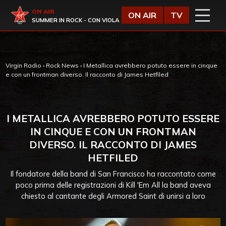
Vai al contenuto
Virgin Radio
ON AIR
ON AIR
TV
SUMMER IN ROCK - CON VIOLA
Virgin Radio
›
Rock News
›
I Metallica avrebbero potuto essere in cinque
e con un frontman diverso. Il racconto di James Hetfiled
I METALLICA AVREBBERO POTUTO ESSERE
IN CINQUE E CON UN FRONTMAN
DIVERSO. IL RACCONTO DI JAMES
HETFILED
Il fondatore della band di San Francisco ha raccontato come
poco prima delle registrazioni di Kill 'Em All la band aveva
chiesto al cantante degli Armored Saint di unirsi a loro