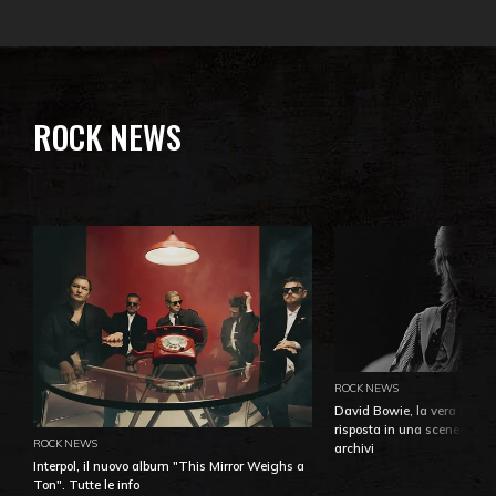
ROCK NEWS
ROCK NEWS
David Bowie, la vera identi
risposta in una sceneggiatu
ROCK NEWS
archivi
Interpol, il nuovo album "This Mirror Weighs a
Ton". Tutte le info