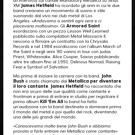
un’intervista sul canale Mandatory Metallica su Sirius
XM
James Hetfield
ha ricordato gli anni in cui le due
band creavano un movimento di suono e stile
suonando dal vivo nei club metal di Los
Angeles: «
Andavamo a sentirli ogni sera e ci
piacevano moltissimo
». Gli
Armored Saint
esordiscono con un pezzo
Lesson Well Learned
pubblicato sulla compilation Metal Massacre II,
riescono a firmare un contratto con la Chrysalis
Records e nel 1984 esordiscono con l’album March of
the Saint e negli anni ’80 vanno in tour con Judas
Priest, Whitesnake, Alice Cooper, Saxon pubblicando
altre tre album fino al 1991: Delirious Nomad, Raising
Fear e Symbol of Salvation.
Ma prima di iniziare la carriera con la band,
John
Bush
è stato chiamato dai
Metallica
per diventare
il loro cantante
.
James Hetfield
ha raccontato che
non era sicuro delle sue qualità come cantante e
frontman e prima di entrare in studio per registrare il
primo album
Kill ‘Em All
la band ha fatto
un’audizione con la band destinata a dominare prima
il mondo del metal e poi quello del rock, diventando
una delle più grandi del mondo.
«
Conoscevamo molto bene John Bush e abbiamo
provato a farlo entrare nei Metallica come cantante
»