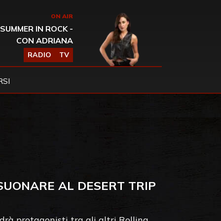
ON AIR
SUMMER IN ROCK -
CON ADRIANA
RADIO
TV
SI
R SUONARE AL DESERT TRIP
à protagonisti tra gli altri Rolling