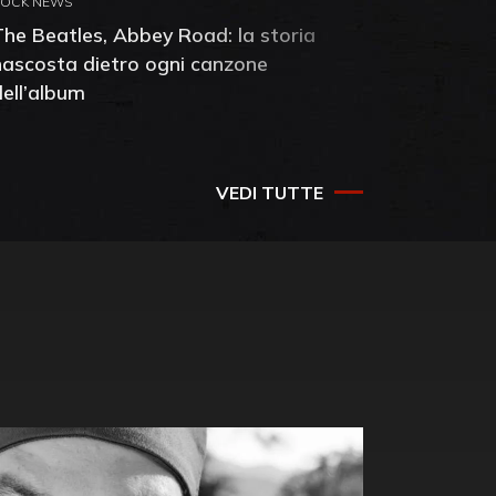
ROCK NEWS
ROCK NEW
The Beatles, Abbey Road: la storia
Neil You
nascosta dietro ogni canzone
dell'alb
dell’album
che salv
success
VEDI TUTTE