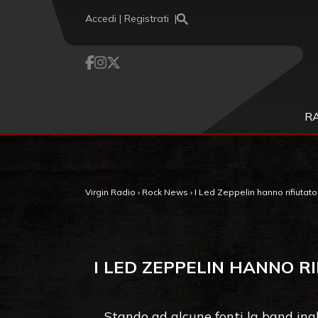
Vai al contenuto
Accedi | Registrati
R
Virgin Radio
›
Rock News
›
I Led Zeppelin hanno rifiutato 
I LED ZEPPELIN HANNO RI
Stando ad alcune fonti la band ingl