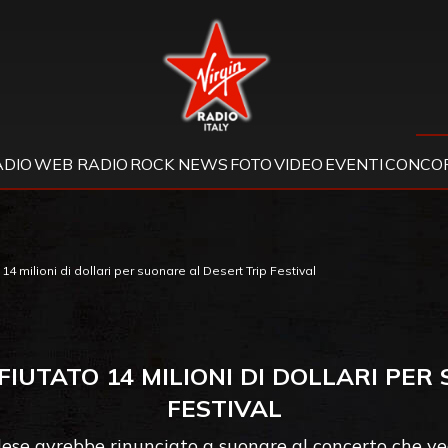
Virgin Radio
ADIO
WEB RADIO
ROCK NEWS
FOTO
VIDEO
EVENTI
CONCOR
14 milioni di dollari per suonare al Desert Trip Festival
FIUTATO 14 MILIONI DI DOLLARI PE
FESTIVAL
ese avrebbe rinunciato a suonare al concerto che vedr