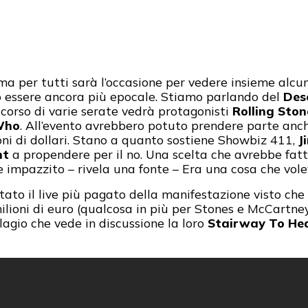
 ma per tutti sarà l’occasione per vedere insieme alcun
to essere ancora più epocale. Stiamo parlando del
Dese
l corso di varie serate vedrà protagonisti
Rolling Ston
 Who
. All’evento avrebbero potuto prendere parte anc
ioni di dollari. Stano a quanto sostiene Showbiz 411,
J
nt
a propendere per il no. Una scelta che avrebbe fatto
e impazzito – rivela una fonte – Era una cosa che vole
ato il live più pagato della manifestazione visto che
milioni di euro (qualcosa in più per Stones e McCartne
lagio che vede in discussione la loro
Stairway To He