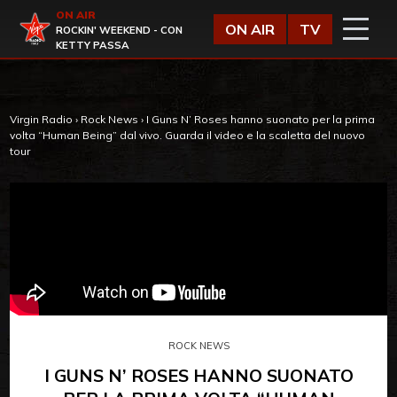
Vai al contenuto
ON AIR
Virgin Radio
ON AIR
TV
ROCKIN' WEEKEND - CON
KETTY PASSA
Virgin Radio
›
Rock News
›
I Guns N’ Roses hanno suonato per la prima
volta “Human Being” dal vivo. Guarda il video e la scaletta del nuovo
tour
ROCK NEWS
I GUNS N’ ROSES HANNO SUONATO