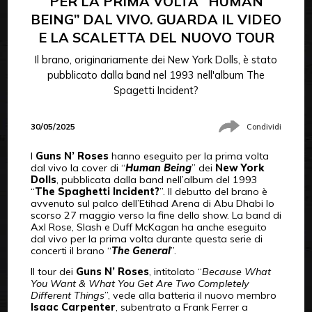
PER LA PRIMA VOLTA “HUMAN
BEING” DAL VIVO. GUARDA IL VIDEO
E LA SCALETTA DEL NUOVO TOUR
Il brano, originariamente dei New York Dolls, è stato
pubblicato dalla band nel 1993 nell'album The
Spagetti Incident?
30/05/2025
Condividi
I
Guns N’ Roses
hanno eseguito per la prima volta
dal vivo la cover di “
Human Being
” dei
New York
Dolls
, pubblicata dalla band nell’album del 1993
“
The Spaghetti Incident?
”. Il debutto del brano è
avvenuto sul palco dell’Etihad Arena di Abu Dhabi lo
scorso 27 maggio verso la fine dello show. La band di
Axl Rose, Slash e Duff McKagan ha anche eseguito
dal vivo per la prima volta durante questa serie di
concerti il brano “
The General
”.
Il tour dei
Guns N’ Roses
, intitolato “
Because What
You Want & What You Get Are Two Completely
Different Things
”, vede alla batteria il nuovo membro
Isaac Carpenter
, subentrato a Frank Ferrer a