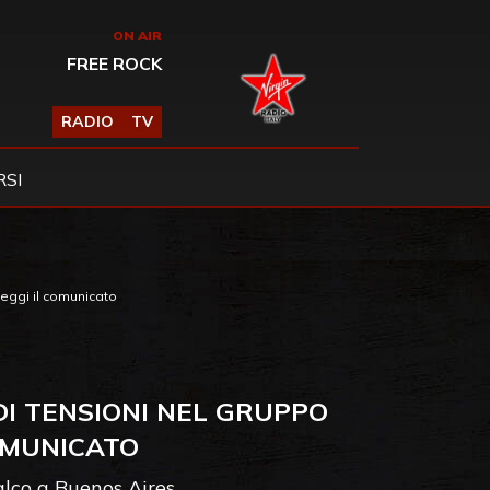
ON AIR
FREE ROCK
RADIO
TV
SI
Leggi il comunicato
DI TENSIONI NEL GRUPPO
COMUNICATO
alco a Buenos Aires