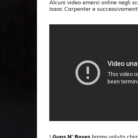
Alcuni video emersi online negli s
Isaac Carpenter e successivamente 
I
Guns N’ Roses
hanno voluto chiar