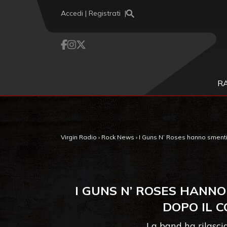
Vai al contenuto
Accedi | Registrati
R
Virgin Radio
›
Rock News
›
I Guns N’ Roses hanno smentito
I GUNS N’ ROSES HANNO
DOPO IL C
La band ha rilasci