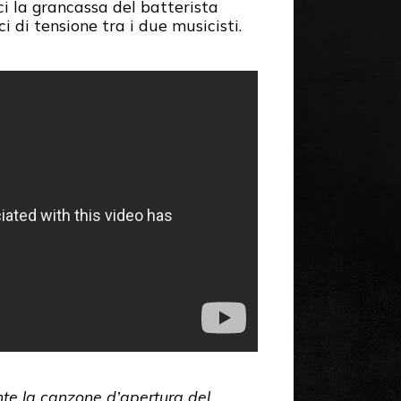
ci la grancassa del batterista
 di tensione tra i due musicisti.
te la canzone d’apertura del