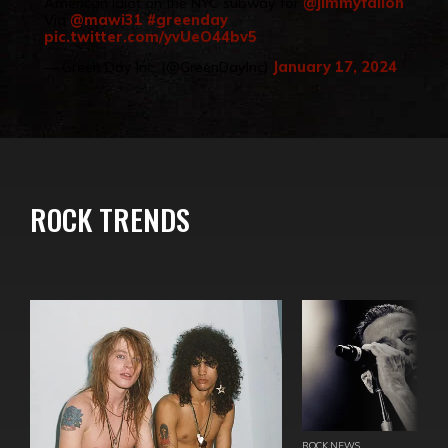
American Idiot on the NYC subway for
@jimmyfallon
Via
@mawi31
#greenday
pic.twitter.com/yvUeO44bv5
— Green Day Inc. (@GreenDayInc)
January 17, 2024
ROCK TRENDS
ROCK NEWS