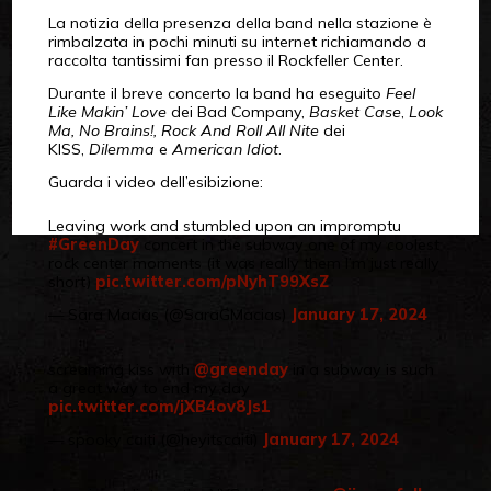
La notizia della presenza della band nella stazione è
rimbalzata in pochi minuti su internet richiamando a
raccolta tantissimi fan presso il Rockfeller Center.
Durante il breve concerto la band ha eseguito
Feel
Like Makin’ Love
dei Bad Company,
Basket Case
,
Look
Ma, No Brains!,
Rock And Roll All Nite
dei
KISS,
Dilemma
e
American Idiot
.
Guarda i video dell’esibizione:
Leaving work and stumbled upon an impromptu
#GreenDay
concert in the subway one of my coolest
rock center moments (it was really them I’m just really
short)
pic.twitter.com/pNyhT99XsZ
— Sara Macias (@SaraGMacias)
January 17, 2024
screaming kiss with
@greenday
in a subway is such
a great way to end my day
pic.twitter.com/jXB4ov8Js1
— spooky caiti (@heyitscaiti)
January 17, 2024