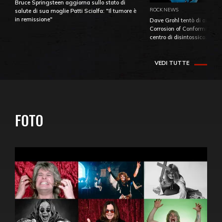
Bruce Springsteen aggiorna sullo stato di
ROCK NEWS
salute di sua moglie Patti Scialfa: "Il tumore è
in remissione"
Dave Grohl tentò di aiutare
Corrosion of Conformity fino
centro di disintossicazione
VEDI TUTTE
FOTO