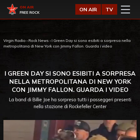
Vai al contenuto
Virgin Radio
ON AIR
ON AIR
TV
FREE ROCK
Virgin Radio
›
Rock News
›
I Green Day si sono esibiti a sorpresa nella
metropolitana di New York con Jimmy Fallon. Guarda i video
I GREEN DAY SI SONO ESIBITI A SORPRESA
NELLA METROPOLITANA DI NEW YORK
CON JIMMY FALLON. GUARDA I VIDEO
La band di Billie Joe ha sorpreso tutti i passeggeri presenti
nella stazione di Rockefeller Center