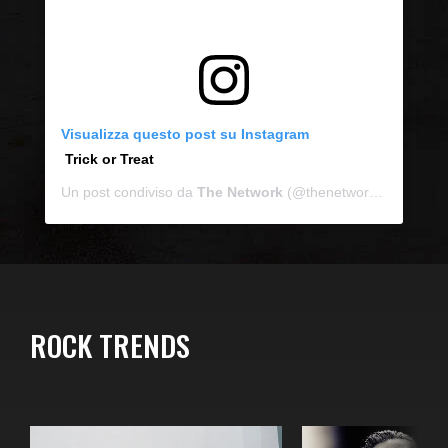
Visualizza questo post su Instagram
Trick or Treat
Un post condiviso da
The Network
(@thenetwork) in data:
3
ROCK TRENDS