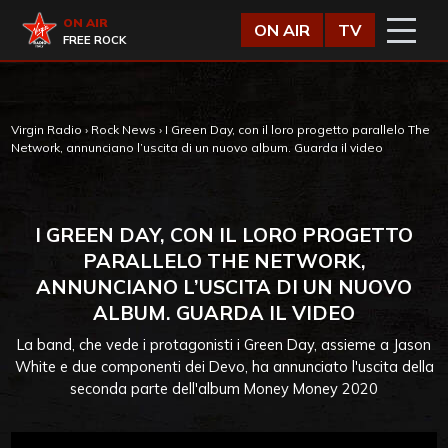
Vai al contenuto
Virgin Radio
ON AIR
ON AIR
TV
FREE ROCK
Virgin Radio
›
Rock News
›
I Green Day, con il loro progetto parallelo The
Network, annunciano l’uscita di un nuovo album. Guarda il video
I GREEN DAY, CON IL LORO PROGETTO
PARALLELO THE NETWORK,
ANNUNCIANO L’USCITA DI UN NUOVO
ALBUM. GUARDA IL VIDEO
La band, che vede i protagonisti i Green Day, assieme a Jason
White e due componenti dei Devo, ha annunciato l'uscita della
seconda parte dell'album Money Money 2020