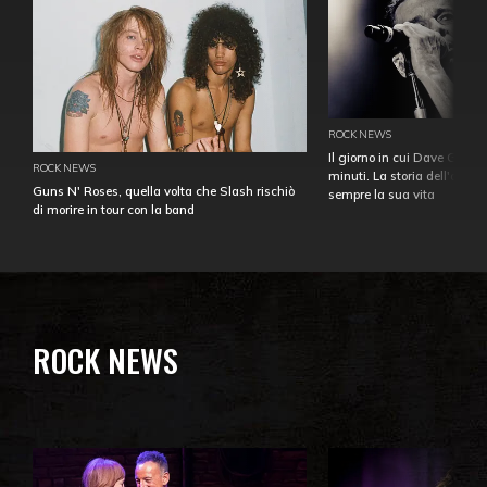
ROCK NEWS
Il giorno in cui Dave Gahan
ROCK NEWS
minuti. La storia dell'over
Guns N' Roses, quella volta che Slash rischiò
sempre la sua vita
di morire in tour con la band
ROCK NEWS