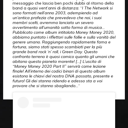
messaggio che lascia ben pochi dubbi al ritorno della
band a quasi vent’anni di distanza: “
I The Network si
sono formati nell’anno 2003, adempiendo ad
un’antica profezia che prevedeva che noi, i suoi
membri scelti, avremmo lanciato un severo
avvertimento all’umanità sotto forma di musica…
Pubblicato come album intitolato Money Money 2020,
abbiamo puntato i riflettori sulle follie e sulla vanità del
genere umano. Raggiungendo rapidamente fama e
fortuna, siamo stati spesso scambiati per la più
grande band rock ‘n’ roll, i Green Day. Questo
confronto terreno è quasi comico quanto gli umani che
abitano questo pianeta morente! […] L’uscita di
“Money Money 2020 Part II” servirà come lezione
finale! All’interno dei codici binari di questo album
esistono le chiavi del nostro DNA passato, presente e
futuro! Gli dei stanno ridendo e adesso sta a voi
provare che si stanno sbagliando…
“