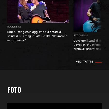
ROCK NEWS
Bruce Springsteen aggiorna sullo stato di
ROCK NEWS
salute di sua moglie Patti Scialfa: "Il tumore è
in remissione"
Dave Grohl tentò di aiutare
Corrosion of Conformity fino
centro di disintossicazione
VEDI TUTTE
FOTO