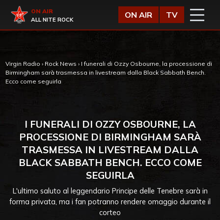
Vai al contenuto
Virgin Radio
ON AIR
ON AIR
TV
ALL NITE ROCK
Virgin Radio
›
Rock News
›
I funerali di Ozzy Osbourne, la processione di
Birmingham sarà trasmessa in livestream dalla Black Sabbath Bench.
Ecco come seguirla
I FUNERALI DI OZZY OSBOURNE, LA
PROCESSIONE DI BIRMINGHAM SARÀ
TRASMESSA IN LIVESTREAM DALLA
BLACK SABBATH BENCH. ECCO COME
SEGUIRLA
L'ultimo saluto al leggendario Principe delle Tenebre sarà in
forma privata, ma i fan potranno rendere omaggio durante il
corteo