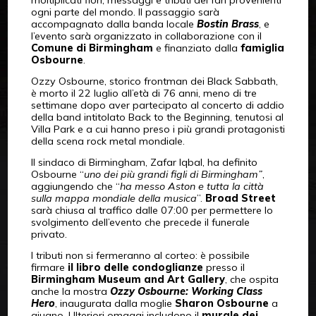
moltiplicati fiori, messaggi e tributi dei fan provenienti
ogni parte del mondo. Il passaggio sarà
accompagnato dalla banda locale
Bostin Brass
, e
l’evento sarà organizzato in collaborazione con il
Comune di Birmingham
e finanziato dalla
famiglia
Osbourne
.
Ozzy Osbourne, storico frontman dei Black Sabbath,
è morto il 22 luglio all’età di 76 anni, meno di tre
settimane dopo aver partecipato al concerto di addio
della band intitolato Back to the Beginning, tenutosi al
Villa Park e a cui hanno preso i più grandi protagonisti
della scena rock metal mondiale.
Il sindaco di Birmingham, Zafar Iqbal, ha definito
Osbourne “
uno dei più grandi figli di Birmingham”
,
aggiungendo che “
ha messo Aston e tutta la città
sulla mappa mondiale della musica
”.
Broad Street
sarà chiusa al traffico dalle 07:00 per permettere lo
svolgimento dell’evento che precede il funerale
privato.
I tributi non si fermeranno al corteo: è possibile
firmare
il libro delle condoglianze
presso il
Birmingham Museum and Art Gallery
, che ospita
anche la mostra
Ozzy Osbourne: Working Class
Hero
, inaugurata dalla moglie
Sharon Osbourne
a
giugno. Ulteriori omaggi includono il
murale dei