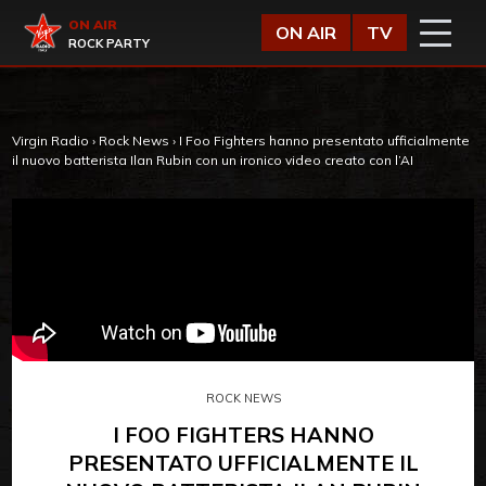
Vai al contenuto
Virgin Radio
ON AIR
ON AIR
TV
ROCK PARTY
Virgin Radio
›
Rock News
›
I Foo Fighters hanno presentato ufficialmente
il nuovo batterista Ilan Rubin con un ironico video creato con l’AI
ROCK NEWS
I FOO FIGHTERS HANNO
PRESENTATO UFFICIALMENTE IL