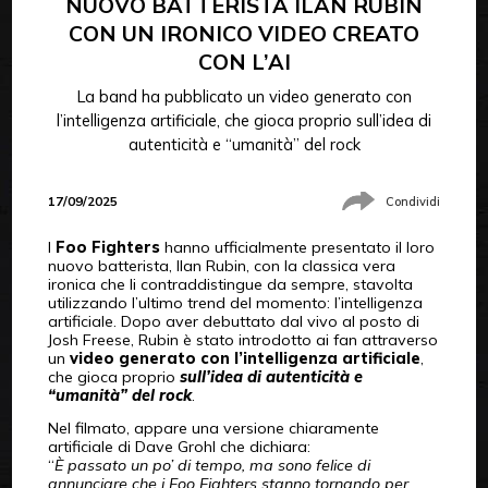
NUOVO BATTERISTA ILAN RUBIN
CON UN IRONICO VIDEO CREATO
CON L’AI
La band ha pubblicato un video generato con
l’intelligenza artificiale, che gioca proprio sull’idea di
autenticità e “umanità” del rock
17/09/2025
Condividi
I
Foo Fighters
hanno ufficialmente presentato il loro
nuovo batterista, Ilan Rubin, con la classica vera
ironica che li contraddistingue da sempre, stavolta
utilizzando l’ultimo trend del momento: l’intelligenza
artificiale. Dopo aver debuttato dal vivo al posto di
Josh Freese, Rubin è stato introdotto ai fan attraverso
un
video generato con l’intelligenza artificiale
,
che gioca proprio
sull’idea di autenticità e
“umanità” del rock
.
Nel filmato, appare una versione chiaramente
artificiale di Dave Grohl che dichiara:
“
È passato un po’ di tempo, ma sono felice di
annunciare che i Foo Fighters stanno tornando per