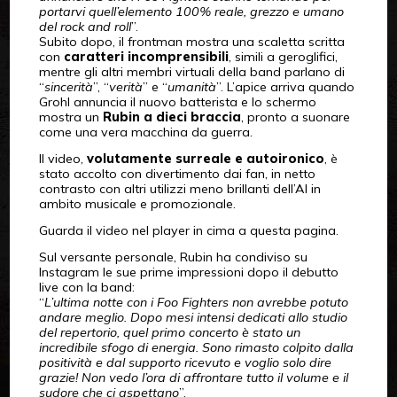
portarvi quell’elemento 100% reale, grezzo e umano
del rock and roll
”.
Subito dopo, il frontman mostra una scaletta scritta
con
caratteri incomprensibili
, simili a geroglifici,
mentre gli altri membri virtuali della band parlano di
“
sincerità
”, “
verità
” e “
umanità
”. L’apice arriva quando
Grohl annuncia il nuovo batterista e lo schermo
mostra un
Rubin a dieci braccia
, pronto a suonare
come una vera macchina da guerra.
Il video,
volutamente surreale e autoironico
, è
stato accolto con divertimento dai fan, in netto
contrasto con altri utilizzi meno brillanti dell’AI in
ambito musicale e promozionale.
Guarda il video nel player in cima a questa pagina.
Sul versante personale, Rubin ha condiviso su
Instagram le sue prime impressioni dopo il debutto
live con la band:
“
L’ultima notte con i Foo Fighters non avrebbe potuto
andare meglio. Dopo mesi intensi dedicati allo studio
del repertorio, quel primo concerto è stato un
incredibile sfogo di energia. Sono rimasto colpito dalla
positività e dal supporto ricevuto e voglio solo dire
grazie! Non vedo l’ora di affrontare tutto il volume e il
sudore che ci aspettano
”.