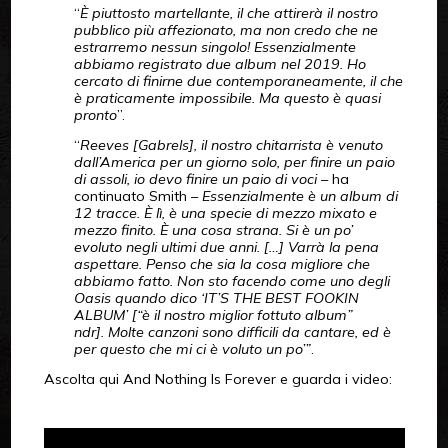
“
È piuttosto martellante, il che attirerà il nostro
pubblico più affezionato, ma non credo che ne
estrarremo nessun singolo! Essenzialmente
abbiamo registrato due album nel 2019. Ho
cercato di finirne due contemporaneamente, il che
è praticamente impossibile. Ma questo è quasi
pronto
”.
“
Reeves [Gabrels], il nostro chitarrista è venuto
dall’America per un giorno solo, per finire un paio
di assoli, io devo finire un paio di voci
– ha
continuato Smith –
Essenzialmente è un album di
12 tracce. È lì, è una specie di mezzo mixato e
mezzo finito. È una cosa strana. Si è un po’
evoluto negli ultimi due anni. […] Varrà la pena
aspettare. Penso che sia la cosa migliore che
abbiamo fatto. Non sto facendo come uno degli
Oasis quando dico ‘IT’S THE BEST FOOKIN
ALBUM’ [“è il nostro miglior fottuto album”
ndr]. Molte canzoni sono difficili da cantare, ed è
per questo che mi ci è voluto un po’”
.
Ascolta qui And Nothing Is Forever e guarda i video: