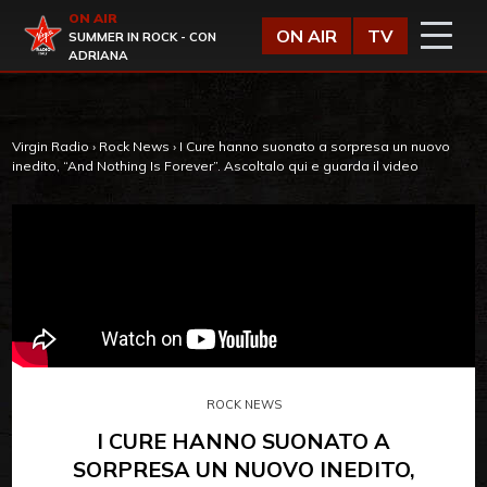
Vai al contenuto
ON AIR
Virgin Radio
ON AIR
TV
SUMMER IN ROCK - CON
ADRIANA
Virgin Radio
›
Rock News
›
I Cure hanno suonato a sorpresa un nuovo
inedito, “And Nothing Is Forever”. Ascoltalo qui e guarda il video
ROCK NEWS
I CURE HANNO SUONATO A
SORPRESA UN NUOVO INEDITO,