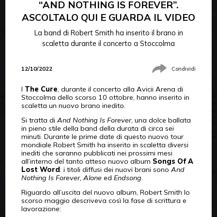
“AND NOTHING IS FOREVER”.
ASCOLTALO QUI E GUARDA IL VIDEO
La band di Robert Smith ha inserito il brano in
scaletta durante il concerto a Stoccolma
12/10/2022
Condividi
I
The Cure
, durante il concerto alla Avicii Arena di
Stoccolma dello scorso 10 ottobre, hanno inserito in
scaletta un nuovo brano inedito.
Si tratta di
And Nothing Is Forever
, una dolce ballata
in pieno stile della band della durata di circa sei
minuti. Durante le prime date di questo nuovo tour
mondiale Robert Smith ha inserito in scaletta diversi
inediti che saranno pubblicati nei prossimi mesi
all’interno del tanto atteso nuovo album
Songs Of A
Lost Word
: i titoli diffusi dei nuovi brani sono
And
Nothing Is Forever,
Alone
ed
Endsong
.
Riguardo all’uscita del nuovo album, Robert Smith lo
scorso maggio descriveva così la fase di scrittura e
lavorazione: