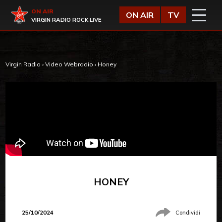
Vai al contenuto
Virgin Radio
ON AIR
ON AIR
TV
VIRGIN RADIO ROCK LIVE
Virgin Radio
›
Video Webradio
›
Honey
HONEY
25/10/2024
Condividi