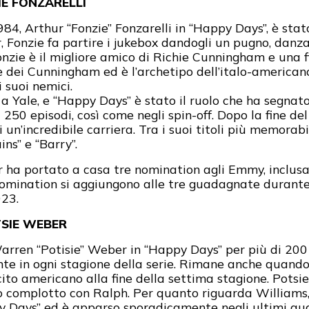
E FONZARELLI
984, Arthur “Fonzie” Fonzarelli in “Happy Days”, è stato
, Fonzie fa partire i jukebox dandogli un pugno, dan
onzie è il migliore amico di Richie Cunningham e una 
e dei Cunningham ed è l’archetipo dell’italo-americano 
 suoi nemici.
 a Yale, e “Happy Days” è stato il ruolo che ha segnat
 250 episodi, così come negli spin-off. Dopo la fine del
un’incredibile carriera. Tra i suoi titoli più memorabi
ns” e “Barry”.
ler ha portato a casa tre nomination agli Emmy, inclu
nomination si aggiungono alle tre guadagnate durante
023.
SIE WEBER
rren “Potisie” Weber in “Happy Days” per più di 200 e
e in ogni stagione della serie. Rimane anche quando 
ercito americano alla fine della settima stagione. Potsi
 complotto con Ralph. Per quanto riguarda Williams,
 Days” ed è apparso sporadicamente negli ultimi qua