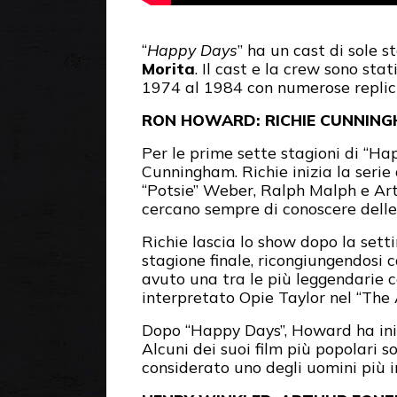
“
Happy Days
” ha un cast di sole st
Morita
. Il cast e la crew sono s
1974 al 1984 con numerose repliche
RON HOWARD: RICHIE CUNNIN
Per le prime sette stagioni di “Ha
Cunningham. Richie inizia la serie a
“Potsie” Weber, Ralph Malph e Arth
cercano sempre di conoscere delle 
Richie lascia lo show dopo la setti
stagione finale, ricongiungendosi 
avuto una tra le più leggendarie ca
interpretato Opie Taylor nel “The 
Dopo “Happy Days”, Howard ha inizi
Alcuni dei suoi film più popolari so
considerato uno degli uomini più i