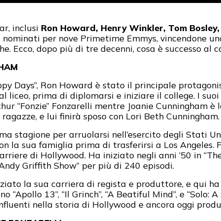
ar, inclusi
Ron Howard, Henry Winkler, Tom Bosley, 
tati nominati per nove Primetime Emmys, vincendone un
. Ecco, dopo più di tre decenni, cosa è successo al c
GHAM
ppy Days”, Ron Howard è stato il principale protagoni
l liceo, prima di diplomarsi e iniziare il college. I su
ur “Fonzie” Fonzarelli mentre Joanie Cunningham è la 
ragazze, e lui finirà sposo con Lori Beth Cunningham.
ma stagione per arruolarsi nell’esercito degli Stati Un
con la sua famiglia prima di trasferirsi a Los Angele
rriere di Hollywood. Ha iniziato negli anni ’50 in “The
Andy Griffith Show” per più di 240 episodi.
ato la sua carriera di regista e produttore, e qui ha
no “Apollo 13”, “Il Grinch”, “A Beatiful Mind”, e “Solo:
nfluenti nella storia di Hollywood e ancora oggi produ