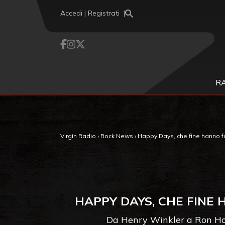
Vai al contenuto
Accedi | Registrati
R
Virgin Radio
›
Rock News
›
Happy Days, che fine hanno fatt
HAPPY DAYS, CHE FINE 
Da Henry Winkler a Ron Howa