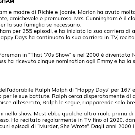
NGHAM
 e madre di Richie e Joanie, Marion ha avuto molto
nte, amichevole e premurosa, Mrs. Cunningham è il cla
er la sua famiglia se necessario.
am per 255 episodi, e ha iniziato la sua carriera di 
 Happy Days ha continuato la sua carriera in TV, reci
oreman in “That ‘70s Show” e nel 2000 è diventata 
oss ha ricevuto cinque nomination agli Emmy e ha la 
dell’adorabile Ralph Malph di “Happy Days” per 167 ep
to per le sue battute. Ralph cerca disperatamente d
nisce all’esercito, Ralph lo segue, riapparendo solo br
ni nello show, Most ebbe qualche altro ruolo prima di
sso. Ha recitato regolarmente in TV fino al 2020, dan
uni episodi di “Murder, She Wrote”. Dagli anni 2000 in