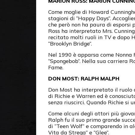
MARION ROSS: MARION CUNNI
Come moglie di Howard Cunningham
stagioni di “Happy Days”. Accoglie
che però non ha paura di esporsi p
Ross ha interpretato Mrs. Cunningh
recitato molti ruoli in TV e dopo
“Brooklyn Bridge”.
Nel 1990 è apparsa come Nonna F
“Spongebob”. Nella sua carriera R
Fame.
DON MOST: RALPH MALPH
Don Most ha interpretato il ruolo 
di Richie e Warren ed è conosciu
senza riuscirci. Quando Richie si u
Come alcuni degli attori più giova
Ralph fu il suo primo grande succe
di “Teen Wolf” e comparendo in alc
Vita da Strega” e “Glee”.