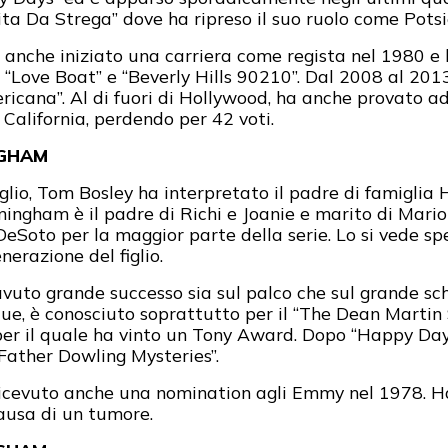
ta Da Strega” dove ha ripreso il suo ruolo come Potsi
a anche iniziato una carriera come regista nel 1980 e 
, “Love Boat” e “Beverly Hills 90210”. Dal 2008 al 201
icana”. Al di fuori di Hollywood, ha anche provato ad 
 California, perdendo per 42 voti.
NGHAM
figlio, Tom Bosley ha interpretato il padre di famigl
ningham è il padre di Richi e Joanie e marito di Mari
oto per la maggior parte della serie. Lo si vede spes
erazione del figlio.
avuto grande successo sia sul palco che sul grande sc
ue, è conosciuto soprattutto per il “The Dean Martin 
 per il quale ha vinto un Tony Award. Dopo “Happy Days
Father Dowling Mysteries”.
cevuto anche una nomination agli Emmy nel 1978. Ha 
ausa di un tumore.