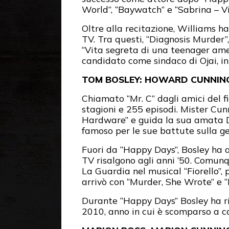
World”, “Baywatch” e “Sabrina – Vi
Oltre alla recitazione, Williams h
TV. Tra questi, “Diagnosis Murder”
“Vita segreta di una teenager amer
candidato come sindaco di Ojai, in
TOM BOSLEY: HOWARD CUNNI
Chiamato “Mr. C” dagli amici del 
stagioni e 255 episodi. Mister Cun
Hardware” e guida la sua amata DeS
famoso per le sue battute sulla gen
Fuori da “Happy Days”, Bosley ha 
TV risalgono agli anni ’50. Comunq
La Guardia nel musical “Fiorello”,
arrivò con “Murder, She Wrote” e “
Durante “Happy Days” Bosley ha ri
2010, anno in cui è scomparso a c