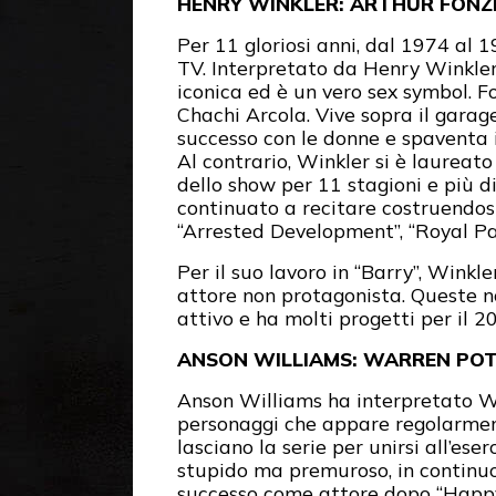
HENRY WINKLER: ARTHUR FONZI
Per 11 gloriosi anni, dal 1974 al 1
TV. Interpretato da Henry Winkler
iconica ed è un vero sex symbol. F
Chachi Arcola. Vive sopra il garag
successo con le donne e spaventa i
Al contrario, Winkler si è laureato
dello show per 11 stagioni e più di
continuato a recitare costruendosi 
“Arrested Development”, “Royal Pai
Per il suo lavoro in “Barry”, Wink
attore non protagonista. Queste 
attivo e ha molti progetti per il 2
ANSON WILLIAMS: WARREN POT
Anson Williams ha interpretato Wa
personaggi che appare regolarment
lasciano la serie per unirsi all’es
stupido ma premuroso, in continuo
successo come attore dopo “Happy