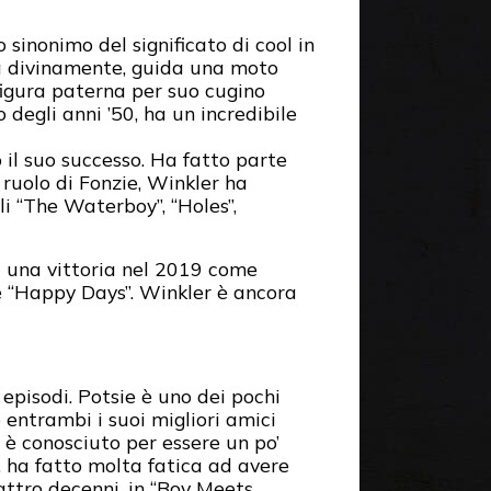
 sinonimo del significato di cool in
za divinamente, guida una moto
figura paterna per suo cugino
degli anni ’50, ha un incredibile
o il suo successo. Ha fatto parte
 ruolo di Fonzie, Winkler ha
li “The Waterboy”, “Holes”,
sa una vittoria nel 2019 come
 “Happy Days”. Winkler è ancora
pisodi. Potsie è uno dei pochi
entrambi i suoi migliori amici
e è conosciuto per essere un po’
 ha fatto molta fatica ad avere
ttro decenni, in “Boy Meets