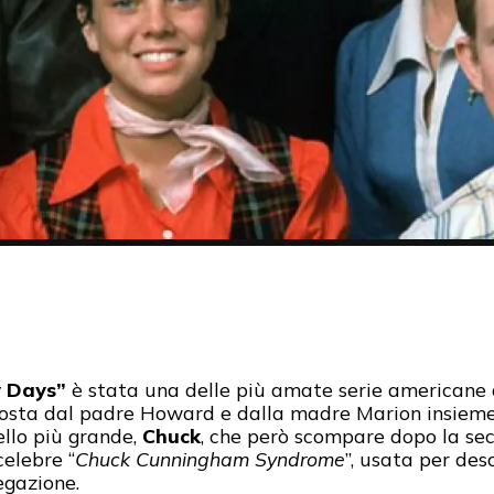
 Days”
è stata una delle più amate serie americane de
osta dal padre Howard e dalla madre Marion insieme a
ello più grande,
Chuck
, che però scompare dopo la se
celebre “
Chuck Cunningham Syndrome
”, usata per des
egazione.