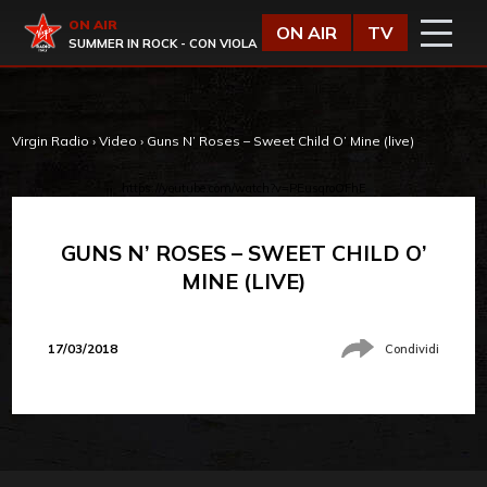
Vai al contenuto
Virgin Radio
ON AIR
ON AIR
TV
SUMMER IN ROCK - CON VIOLA
Virgin Radio
›
Video
›
Guns N’ Roses – Sweet Child O’ Mine (live)
https://youtube.com/watch?v=PEusqroOFhE
GUNS N’ ROSES – SWEET CHILD O’
MINE (LIVE)
17/03/2018
Condividi