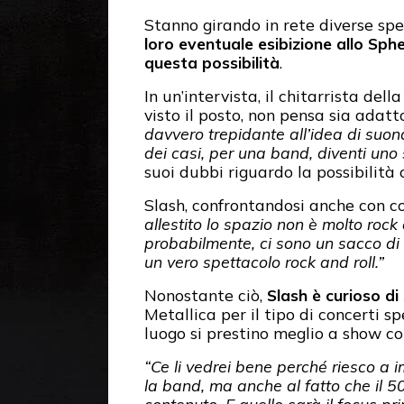
Stanno girando in rete diverse spe
loro eventuale esibizione allo Sph
questa possibilità
.
In un’intervista, il chitarrista d
visto il posto, non pensa sia adatt
davvero trepidante all’idea di suon
dei casi, per una band, diventi uno 
suoi dubbi riguardo la possibilità c
Slash, confrontandosi anche con c
allestito lo spazio non è molto roc
probabilmente, ci sono un sacco di
un vero spettacolo rock and roll.”
Nonostante ciò,
Slash è curioso di
Metallica per il tipo di concerti s
luogo si prestino meglio a show c
“Ce li vedrei bene perché riesco a 
la band, ma anche al fatto che il 50