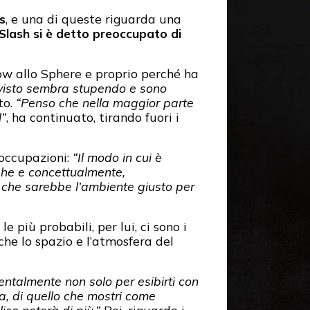
s
, e una di queste riguarda una
Slash si è detto preoccupato di
how allo Sphere e proprio perché ha
o visto sembra stupendo e sono
to.
“Penso che nella maggior parte
l”
, ha continuato, tirando fuori i
eoccupazioni:
“Il modo in cui è
ighe e concettualmente,
 che sarebbe l’ambiente giusto per
 le più probabili, per lui, ci sono i
 che lo spazio e l’atmosfera del
entalmente non solo per esibirti con
va, di quello che mostri come