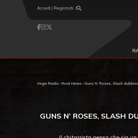
Vai al contenuto
Accedi | Registrati
R
Virgin Radio
›
Rock News
›
Guns N’ Roses, Slash dubbios
GUNS N’ ROSES, SLASH D
Il chitarrista pensa che sia u