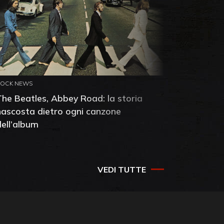
ROCK NEWS
ROCK NEW
The Beatles, Abbey Road: la storia
Neil You
nascosta dietro ogni canzone
dell'alb
dell’album
che salv
success
VEDI TUTTE