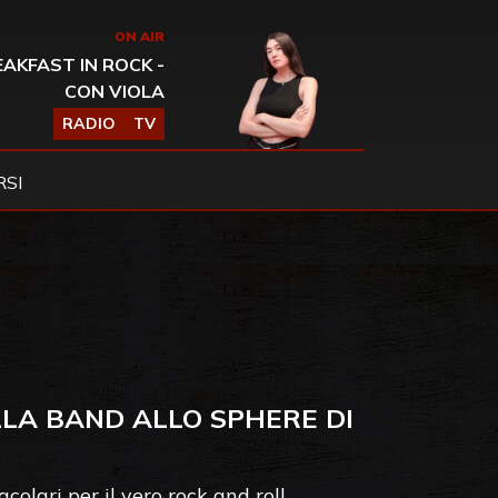
ON AIR
AKFAST IN ROCK -
CON VIOLA
RADIO
TV
SI
LLA BAND ALLO SPHERE DI
olari per il vero rock and roll