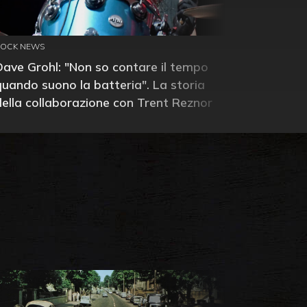
ROCK NEWS
Dave Grohl: "Non so contare il tempo
quando suono la batteria". La storia
della collaborazione con Trent Reznor