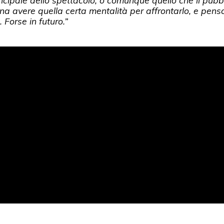
incipale dello spettacolo, o comunque quello che il pubbl
a avere quella certa mentalità per affrontarlo, e penso
Forse in futuro.”