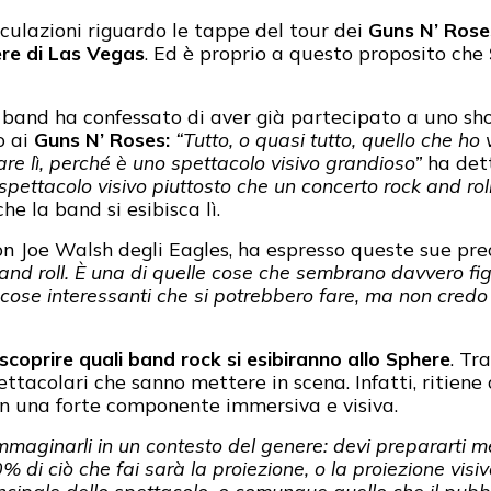
culazioni riguardo le tappe del tour dei
Guns N’ Rose
ere di Las Vegas
. Ed è proprio a questo proposito che
ella band ha confessato di aver già partecipato a uno s
o ai
Guns N’ Roses:
“Tutto, o quasi tutto, quello che h
are lì, perché è uno spettacolo visivo grandioso”
ha det
spettacolo visivo piuttosto che un concerto rock and rol
he la band si esibisca lì.
on Joe Walsh degli Eagles, ha espresso queste sue pr
k and roll. È una di quelle cose che sembrano davvero f
 cose interessanti che si potrebbero fare, ma non credo
 scoprire quali band rock si esibiranno allo Sphere
. Tra
pettacolari che sanno mettere in scena. Infatti, ritiene
on una forte componente immersiva e visiva.
immaginarli in un contesto del genere: devi prepararti m
% di ciò che fai sarà la proiezione, o la proiezione visi