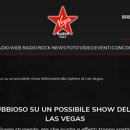
Virgin Radio
BRE
ADIO
WEB RADIO
ROCK NEWS
FOTO
VIDEO
EVENTI
CONCOR
o su un possibile show della band allo Sphere di Las Vegas
UBBIOSO SU UN POSSIBILE SHOW DE
LAS VEGAS
n luogo stupendo, ma che punta a effetti troppo spettac