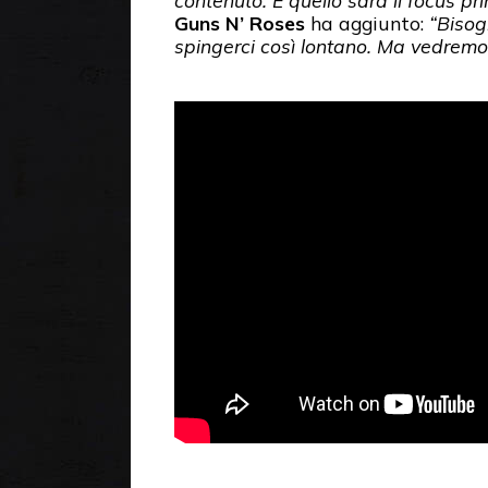
contenuto. E quello sarà il focus pr
Guns N’ Roses
ha aggiunto:
“Bisogn
spingerci così lontano. Ma vedremo. 