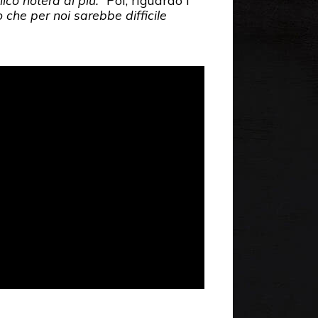
ico noterà di più.”
Poi, riguardo i
 che per noi sarebbe difficile