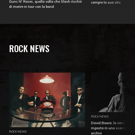
Guns N' Roses, quella volta che Slash rischiò
sempre la sua vita
di morire in tour con la band
ROCK NEWS
ROCK NEWS
David Bowie, la vera identi
risposta in una sceneggiatu
ROCK NEWS
archivi