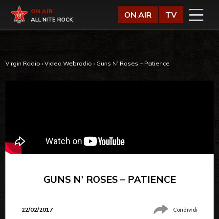
Vai al contenuto
Virgin Radio
ON AIR
ON AIR
TV
ALL NITE ROCK
Virgin Radio
›
Video Webradio
›
Guns N’ Roses – Patience
GUNS N’ ROSES – PATIENCE
22/02/2017
Condividi